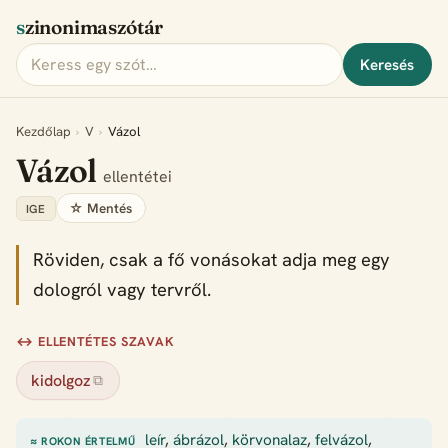
szinonimaszótár
Keresés
Kezdőlap
›
V
›
Vázol
Vázol
ellentétei
☆ Mentés
IGE
Röviden, csak a fő vonásokat adja meg egy
dologról vagy tervről.
↔ ELLENTÉTES SZAVAK
kidolgoz
⧉
leír
,
ábrázol
,
körvonalaz
,
felvázol
,
≈ ROKON ÉRTELMŰ