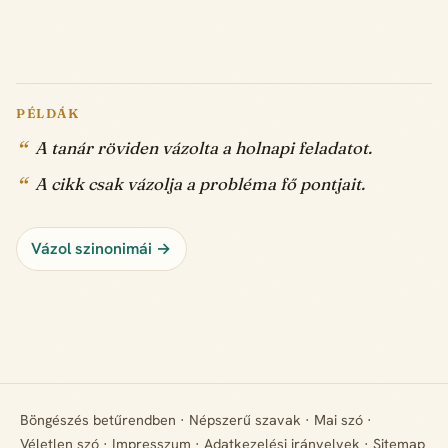
PÉLDÁK
A tanár röviden vázolta a holnapi feladatot.
A cikk csak vázolja a probléma fő pontjait.
Vázol szinonimái →
Böngészés betűrendben
·
Népszerű szavak
·
Mai szó
·
Véletlen szó
·
Impresszum
·
Adatkezelési irányelvek
·
Sitemap