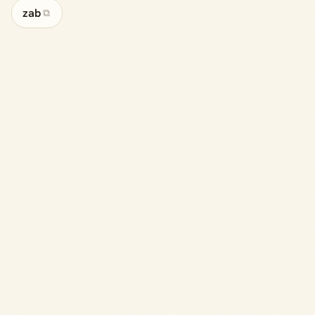
zab
⧉