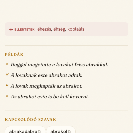
éhezés
,
éhség
,
koplalás
↔ ELLENTÉTEK
PÉLDÁK
Reggel megetette a lovakat friss abrakkal.
A lovaknak este abrakot adtak.
A lovak megkapták az abrakot.
Az abrakot este is be kell keverni.
KAPCSOLÓDÓ SZAVAK
abrakadabra
abrakol
⧉
⧉