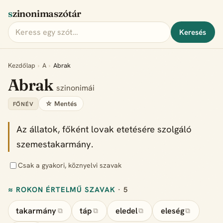
szinonimaszótár
Keresés
Kezdőlap
›
A
›
Abrak
Abrak
szinonimái
☆ Mentés
FŐNÉV
Az állatok, főként lovak etetésére szolgáló
szemestakarmány.
Csak a gyakori, köznyelvi szavak
≈ ROKON ÉRTELMŰ SZAVAK
· 5
takarmány
táp
eledel
eleség
⧉
⧉
⧉
⧉