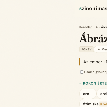
szinonima
Kezdőlap
›
A
›
Ábr
Ábrá
☆ Men
FŐNÉV
Az ember kü
Csak a gyakori
≈ ROKON ÉRT
arc
arc
fizimiska
BIZA