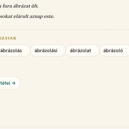
 fura ábrázat ült.
sokat elárult aznap este.
SZAVAK
ábrázolás
ábrázolási
ábrázolat
ábrázoló
ntétei →