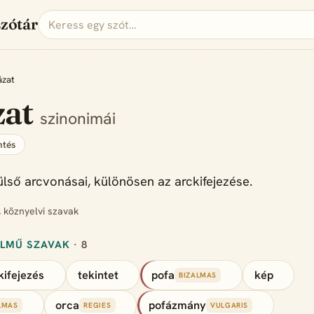
szótár
ázat
zat
szinonimái
tés
lső arcvonásai, különösen az arckifejezése.
, köznyelvi szavak
ELMŰ SZAVAK
· 8
kifejezés
tekintet
pofa
kép
BIZALMAS
orca
pofázmány
LMAS
REGIES
VULGARIS