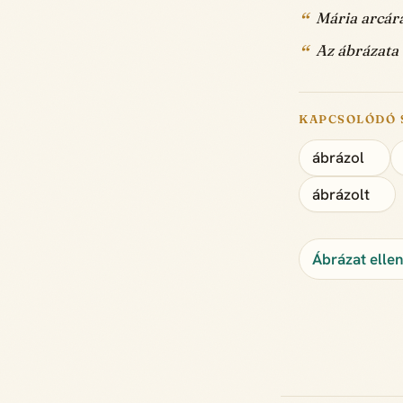
Mária arcára
Az ábrázata 
KAPCSOLÓDÓ 
ábrázol
ábrázolt
Ábrázat elle