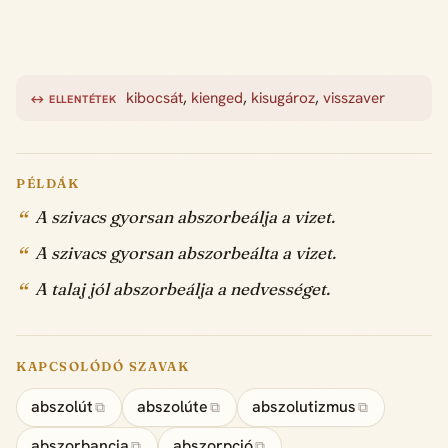
kibocsát
,
kienged
,
kisugároz
,
visszaver
↔ ELLENTÉTEK
PÉLDÁK
A szivacs gyorsan abszorbeálja a vizet.
A szivacs gyorsan abszorbeálta a vizet.
A talaj jól abszorbeálja a nedvességet.
KAPCSOLÓDÓ SZAVAK
abszolút
abszolúte
abszolutizmus
⧉
⧉
⧉
abszorbancia
abszorpció
⧉
⧉