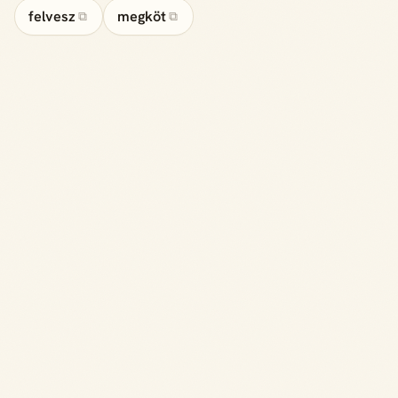
felvesz
megköt
⧉
⧉