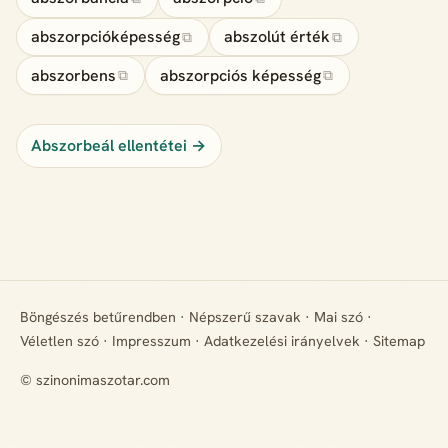
abszorpcióképesség
abszolút érték
⧉
⧉
abszorbens
abszorpciós képesség
⧉
⧉
Abszorbeál ellentétei →
Böngészés betűrendben
·
Népszerű szavak
·
Mai szó
·
Véletlen szó
·
Impresszum
·
Adatkezelési irányelvek
·
Sitemap
© szinonimaszotar.com