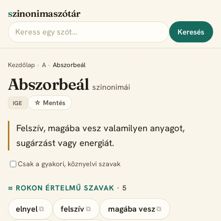
szinonimaszótár
Keresés
Kezdőlap
›
A
›
Abszorbeál
Abszorbeál
szinonimái
☆ Mentés
IGE
Felszív, magába vesz valamilyen anyagot,
sugárzást vagy energiát.
Csak a gyakori, köznyelvi szavak
≈ ROKON ÉRTELMŰ SZAVAK
· 5
elnyel
felszív
magába vesz
⧉
⧉
⧉