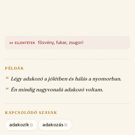
fösvény
,
fukar
,
zsugori
↔ ELLENTÉTEK
PÉLDÁK
Légy adakozó a jólétben és hálás a nyomorban.
Én mindig nagyvonalú adakozó voltam.
KAPCSOLÓDÓ SZAVAK
adakozik
adakozás
⧉
⧉