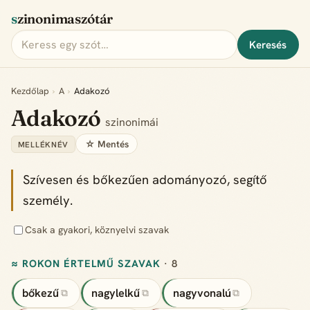
szinonimaszótár
Keresés
Kezdőlap
›
A
›
Adakozó
Adakozó
szinonimái
☆ Mentés
MELLÉKNÉV
Szívesen és bőkezűen adományozó, segítő
személy.
Csak a gyakori, köznyelvi szavak
≈ ROKON ÉRTELMŰ SZAVAK
· 8
bőkezű
nagylelkű
nagyvonalú
⧉
⧉
⧉