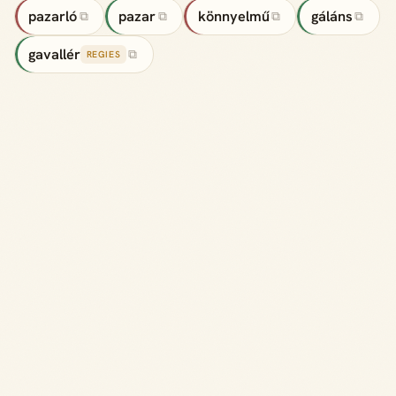
pazarló
pazar
könnyelmű
gáláns
⧉
⧉
⧉
⧉
gavallér
⧉
REGIES