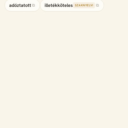
adóztatott
illetékköteles
⧉
⧉
SZAKNYELVI