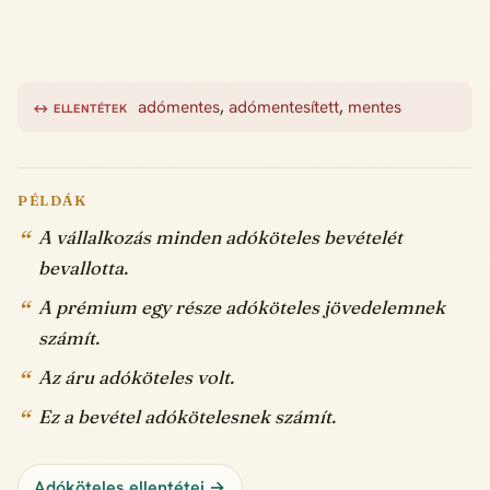
adómentes
,
adómentesített
,
mentes
↔ ELLENTÉTEK
PÉLDÁK
A vállalkozás minden adóköteles bevételét
bevallotta.
A prémium egy része adóköteles jövedelemnek
számít.
Az áru adóköteles volt.
Ez a bevétel adókötelesnek számít.
Adóköteles ellentétei →