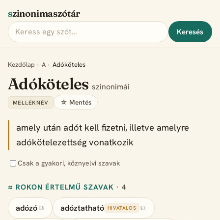
szinonimaszótár
Keresés
Kezdőlap
›
A
›
Adóköteles
Adóköteles
szinonimái
☆ Mentés
MELLÉKNÉV
amely után adót kell fizetni, illetve amelyre
adókötelezettség vonatkozik
Csak a gyakori, köznyelvi szavak
≈ ROKON ÉRTELMŰ SZAVAK
· 4
adózó
adóztatható
⧉
⧉
HIVATALOS