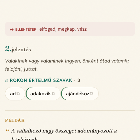
elfogad
,
megkap
,
vész
↔ ELLENTÉTEK
2.
jelentés
Valakinek vagy valaminek ingyen, önként átad valamit;
felajánl, juttat.
≈ ROKON ÉRTELMŰ SZAVAK
· 3
ad
adakozik
ajándékoz
⧉
⧉
⧉
PÉLDÁK
A vállalkozó nagy összeget adományozott a
kórháznak.