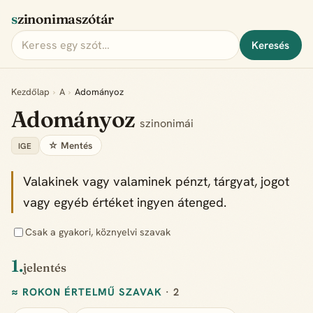
szinonimaszótár
Keresés
Kezdőlap
›
A
›
Adományoz
Adományoz
szinonimái
☆ Mentés
IGE
Valakinek vagy valaminek pénzt, tárgyat, jogot
vagy egyéb értéket ingyen átenged.
Csak a gyakori, köznyelvi szavak
1.
jelentés
≈ ROKON ÉRTELMŰ SZAVAK
· 2