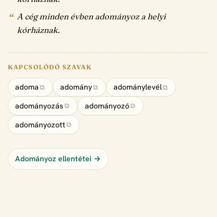
A cég minden évben adományoz a helyi
kórháznak.
KAPCSOLÓDÓ SZAVAK
adoma
adomány
adománylevél
⧉
⧉
⧉
adományozás
adományozó
⧉
⧉
adományozott
⧉
Adományoz ellentétei →