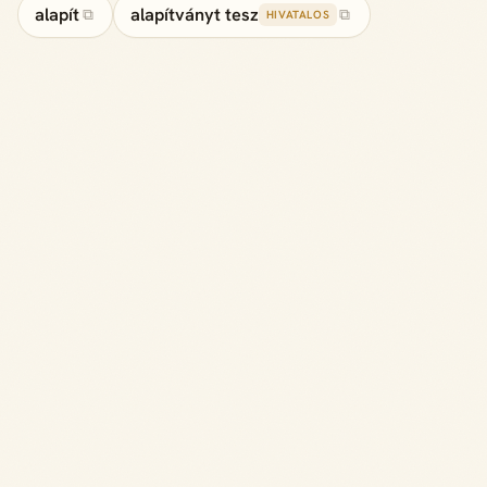
alapít
alapítványt tesz
⧉
⧉
HIVATALOS