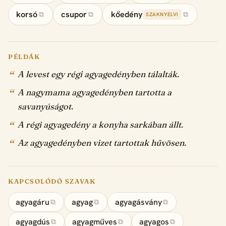
korsó
csupor
kőedény
⧉
⧉
⧉
SZAKNYELVI
PÉLDÁK
A levest egy régi agyagedényben tálalták.
A nagymama agyagedényben tartotta a
savanyúságot.
A régi agyagedény a konyha sarkában állt.
Az agyagedényben vizet tartottak hűvösen.
KAPCSOLÓDÓ SZAVAK
agyagáru
agyag
agyagásvány
⧉
⧉
⧉
agyagdús
agyagműves
agyagos
⧉
⧉
⧉