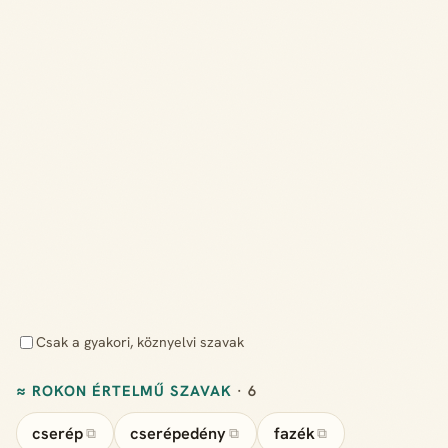
Csak a gyakori, köznyelvi szavak
≈ ROKON ÉRTELMŰ SZAVAK
· 6
cserép
cserépedény
fazék
⧉
⧉
⧉