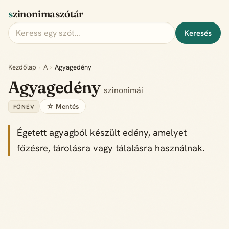
szinonimaszótár
Keresés
Kezdőlap
›
A
›
Agyagedény
Agyagedény
szinonimái
☆ Mentés
FŐNÉV
Égetett agyagból készült edény, amelyet
főzésre, tárolásra vagy tálalásra használnak.