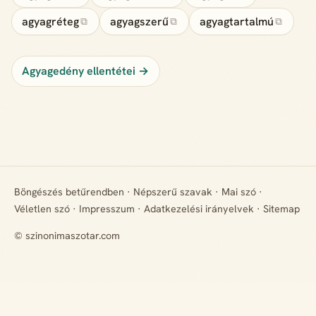
agyagréteg
agyagszerű
agyagtartalmú
⧉
⧉
⧉
Agyagedény ellentétei →
Böngészés betűrendben
·
Népszerű szavak
·
Mai szó
·
Véletlen szó
·
Impresszum
·
Adatkezelési irányelvek
·
Sitemap
© szinonimaszotar.com