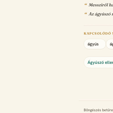
Messziről ha
Az ágyúszó 
KAPCSOLÓDÓ 
ágyús
á
Ágyúszó elle
Böngészés betűr