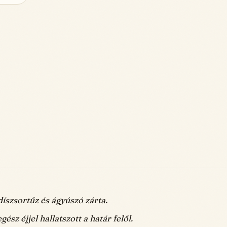
íszsortűz és ágyúszó zárta.
ész éjjel hallatszott a határ felől.