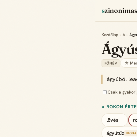
szinonima
Kezdőlap
›
A
›
Ágy
Ágyú
☆ Men
FŐNÉV
ágyúból lea
Csak a gyakori
≈ ROKON ÉRT
lövés
r
ágyútűz
IRODA