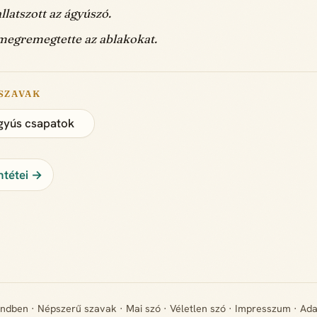
llatszott az ágyúszó.
megremegtette az ablakokat.
SZAVAK
gyús csapatok
ntétei →
endben
·
Népszerű szavak
·
Mai szó
·
Véletlen szó
·
Impresszum
·
Ada