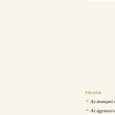
PÉLDÁK
Az ünnepet d
Az ágyúszó eg