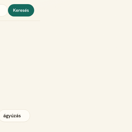
Keresés
ágyúzás