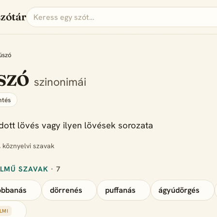
szótár
úszó
szó
szinonimái
tés
dott lövés vagy ilyen lövések sorozata
, köznyelvi szavak
ELMŰ SZAVAK
· 7
obbanás
dörrenés
puffanás
ágyúdörgés
LMI