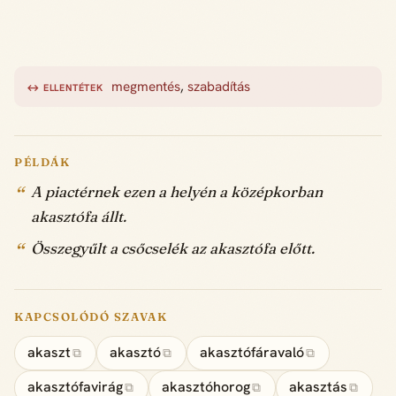
megmentés
,
szabadítás
↔ ELLENTÉTEK
PÉLDÁK
A piactérnek ezen a helyén a középkorban
akasztófa állt.
Összegyűlt a csőcselék az akasztófa előtt.
KAPCSOLÓDÓ SZAVAK
akaszt
akasztó
akasztófáravaló
⧉
⧉
⧉
akasztófavirág
akasztóhorog
akasztás
⧉
⧉
⧉