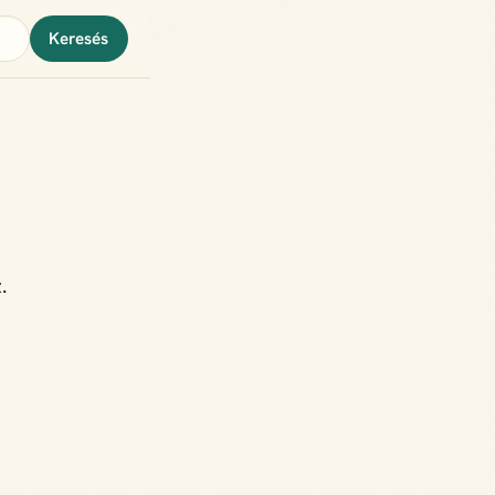
Keresés
.