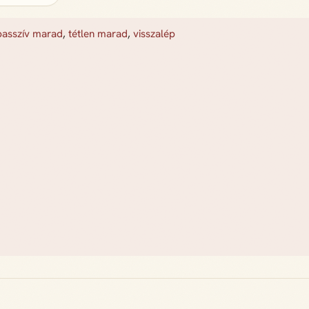
passzív marad
,
tétlen marad
,
visszalép