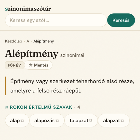
szinonimaszótár
Keresés
Kezdőlap
›
A
›
Alépítmény
Alépítmény
szinonimái
☆ Mentés
FŐNÉV
Építmény vagy szerkezet teherhordó alsó része,
amelyre a felső rész ráépül.
≈ ROKON ÉRTELMŰ SZAVAK
· 4
alap
alapozás
talapzat
alapzat
⧉
⧉
⧉
⧉