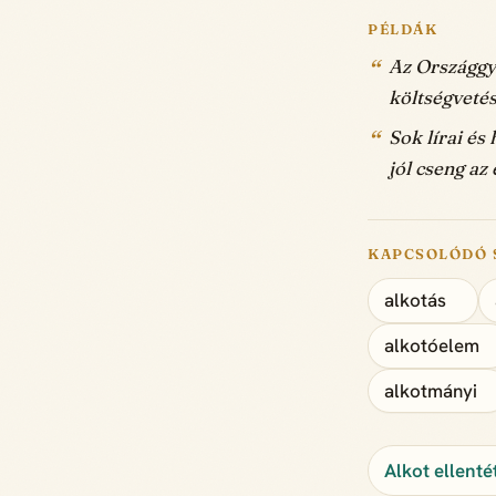
PÉLDÁK
Az Országgy
költségvetés
Sok lírai és
jól cseng az
KAPCSOLÓDÓ 
alkotás
alkotóelem
alkotmányi
Alkot ellenté