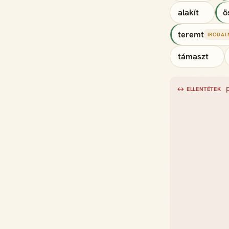
alakít
ö
teremt
IRODAL
támaszt
↔ ELLENTÉTEK