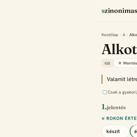
szinonima
Kezdőlap
›
A
›
Alko
Alko
☆ Menté
IGE
Valamit lét
Csak a gyakori
1.
jelentés
≈ ROKON ÉRT
készít
é