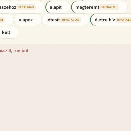
sszehoz
alapít
megteremt
BIZALMAS
IRODALMI
alapoz
létesít
életre hív
MI
HIVATALOS
HIVATAL
kelt
pusztít
,
rombol