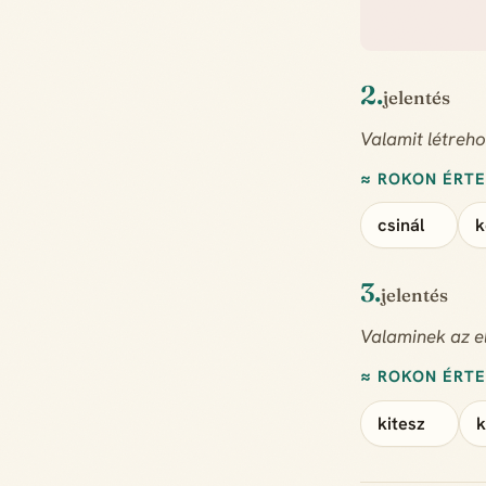
2.
jelentés
Valamit létrehoz
≈ ROKON ÉRT
csinál
k
3.
jelentés
Valaminek az el
≈ ROKON ÉRT
kitesz