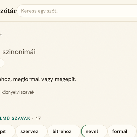
szótár
t
t
szinonimái
s
rehoz, megformál vagy megépít.
, köznyelvi szavak
ELMŰ SZAVAK
· 17
pít
szervez
létrehoz
nevel
formál