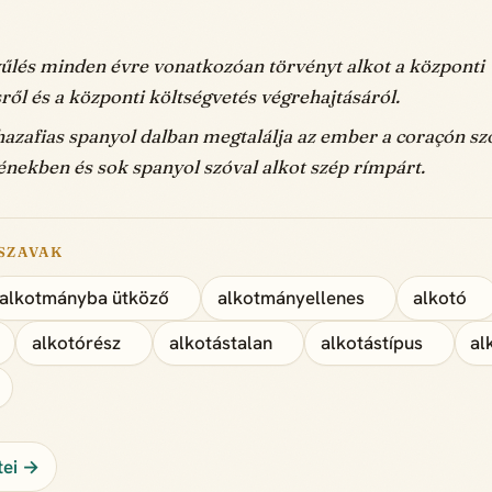
űlés minden évre vonatkozóan törvényt alkot a központi
ről és a központi költségvetés végrehajtásáról.
 hazafias spanyol dalban megtalálja az ember a coraçón szó
 énekben és sok spanyol szóval alkot szép rímpárt.
SZAVAK
alkotmányba ütköző
alkotmányellenes
alkotó
alkotórész
alkotástalan
alkotástípus
al
tei →