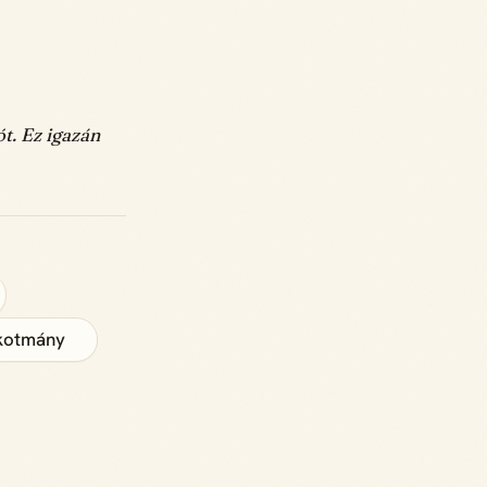
t. Ez igazán
kotmány