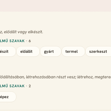
, előállít vagy elkészít.
ELMŰ SZAVAK
· 6
észít
előállít
gyárt
termel
szerkeszt
őállításában, létrehozásában részt vesz; létrehoz, megtere
ELMŰ SZAVAK
· 2
képez