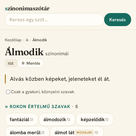
szinonimaszótár
Keresés
Kezdőlap
›
A
›
Álmodik
Álmodik
szinonimái
☆ Mentés
IGE
Alvás közben képeket, jeleneteket él át.
Csak a gyakori, köznyelvi szavak
≈ ROKON ÉRTELMŰ SZAVAK
· 5
fantáziál
álmodozik
képzelődik
⧉
⧉
⧉
álomba merül
álmot lát
⧉
⧉
IRODALMI