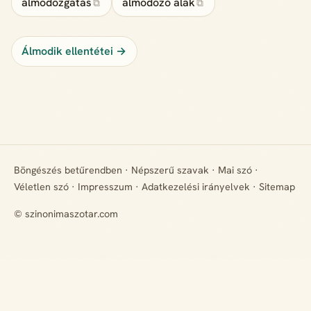
álmodozgatás
álmodozó alak
⧉
⧉
Álmodik ellentétei →
Böngészés betűrendben
·
Népszerű szavak
·
Mai szó
·
Véletlen szó
·
Impresszum
·
Adatkezelési irányelvek
·
Sitemap
© szinonimaszotar.com
+ Hiányzik egy rokon értelmű szó? Javasold