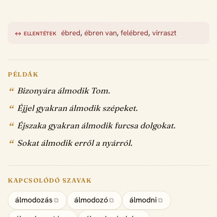
ébred
,
ébren van
,
felébred
,
virraszt
↔ ELLENTÉTEK
PÉLDÁK
Bizonyára álmodik Tom.
Éjjel gyakran álmodik szépeket.
Éjszaka gyakran álmodik furcsa dolgokat.
Sokat álmodik erről a nyárról.
KAPCSOLÓDÓ SZAVAK
álmodozás
álmodozó
álmodni
⧉
⧉
⧉