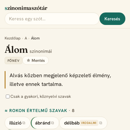
szinonimaszótár
Keresés
Kezdőlap
›
A
›
Álom
Álom
szinonimái
☆ Mentés
FŐNÉV
Alvás közben megjelenő képzeleti élmény,
illetve ennek tartalma.
Csak a gyakori, köznyelvi szavak
≈ ROKON ÉRTELMŰ SZAVAK
· 8
illúzió
ábránd
délibáb
⧉
⧉
⧉
IRODALMI