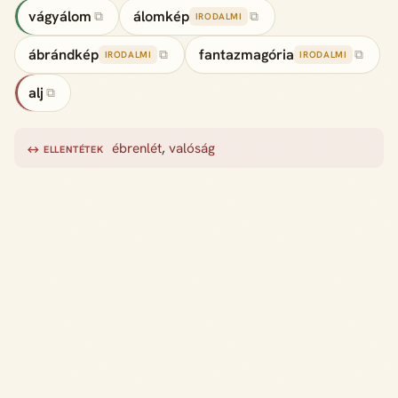
vágyálom
álomkép
⧉
⧉
IRODALMI
ábrándkép
fantazmagória
⧉
⧉
IRODALMI
IRODALMI
alj
⧉
ébrenlét
,
valóság
↔ ELLENTÉTEK