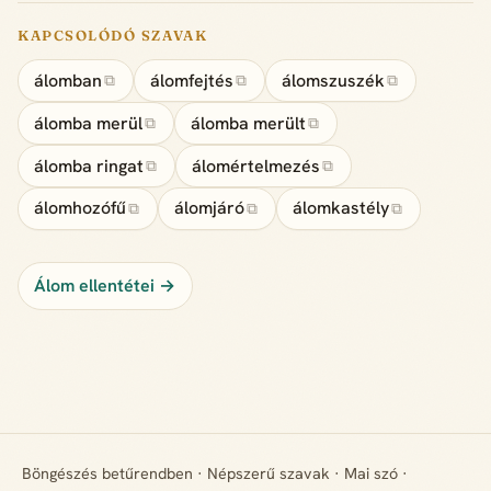
KAPCSOLÓDÓ SZAVAK
álomban
álomfejtés
álomszuszék
⧉
⧉
⧉
álomba merül
álomba merült
⧉
⧉
álomba ringat
álomértelmezés
⧉
⧉
álomhozófű
álomjáró
álomkastély
⧉
⧉
⧉
Álom ellentétei →
Böngészés betűrendben
·
Népszerű szavak
·
Mai szó
·