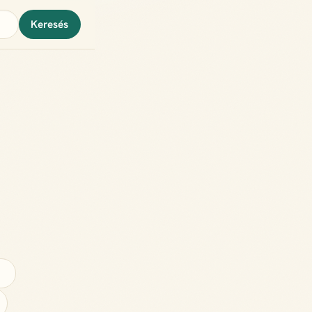
Keresés