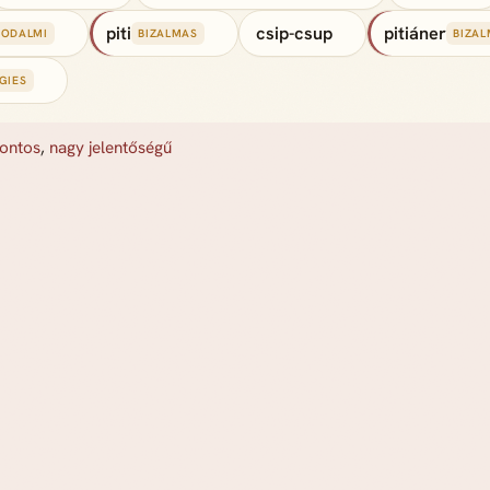
piti
csip-csup
pitiáner
RODALMI
BIZALMAS
BIZA
GIES
fontos
,
nagy jelentőségű