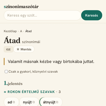
szinonimaszótár
Keresés
Kezdőlap
›
A
›
Átad
Átad
szinonimái
☆ Mentés
IGE
Valamit másnak kézbe vagy birtokába juttat.
Csak a gyakori, köznyelvi szavak
1.
jelentés
≈ ROKON ÉRTELMŰ SZAVAK
· 3
ad
nyújt
átnyújt
⧉
⧉
⧉