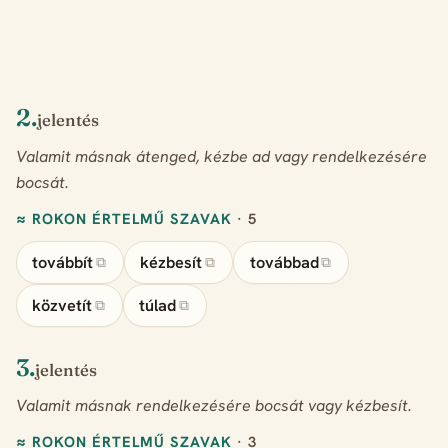
2.
jelentés
Valamit másnak átenged, kézbe ad vagy rendelkezésére
bocsát.
≈ ROKON ÉRTELMŰ SZAVAK
· 5
továbbít
kézbesít
továbbad
⧉
⧉
⧉
közvetít
túlad
⧉
⧉
3.
jelentés
Valamit másnak rendelkezésére bocsát vagy kézbesít.
≈ ROKON ÉRTELMŰ SZAVAK
· 3