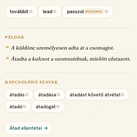
továbbít
lead
passzol
⧉
⧉
⧉
BIZALMAS
PÉLDÁK
A küldönc személyesen adta át a csomagot.
Átadta a kulcsot a szomszédnak, mielőtt elutazott.
KAPCSOLÓDÓ SZAVAK
átadás
átadása
átadást követő átvétel
⧉
⧉
⧉
átadó
átadogat
⧉
⧉
Átad ellentétei →