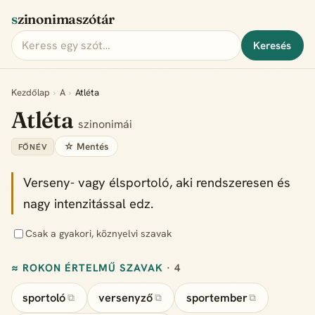
szinonimaszótár
Keresés
Kezdőlap
›
A
›
Atléta
Atléta
szinonimái
☆ Mentés
FŐNÉV
Verseny- vagy élsportoló, aki rendszeresen és
nagy intenzitással edz.
Csak a gyakori, köznyelvi szavak
≈ ROKON ÉRTELMŰ SZAVAK
· 4
sportoló
versenyző
sportember
⧉
⧉
⧉