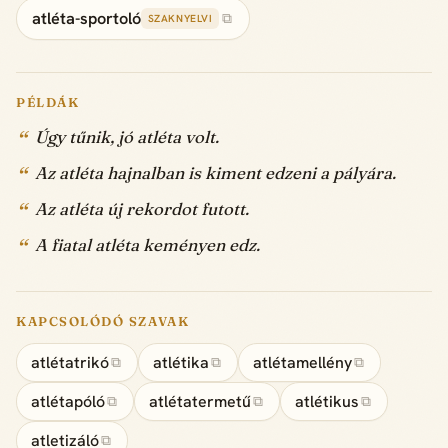
atléta-sportoló
⧉
SZAKNYELVI
PÉLDÁK
Úgy tűnik, jó atléta volt.
Az atléta hajnalban is kiment edzeni a pályára.
Az atléta új rekordot futott.
A fiatal atléta keményen edz.
KAPCSOLÓDÓ SZAVAK
atlétatrikó
atlétika
atlétamellény
⧉
⧉
⧉
atlétapóló
atlétatermetű
atlétikus
⧉
⧉
⧉
atletizáló
⧉