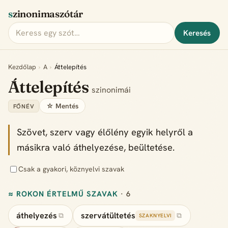
szinonimaszótár
Keresés
Kezdőlap
›
A
›
Áttelepítés
Áttelepítés
szinonimái
☆ Mentés
FŐNÉV
Szövet, szerv vagy élőlény egyik helyről a
másikra való áthelyezése, beültetése.
Csak a gyakori, köznyelvi szavak
≈ ROKON ÉRTELMŰ SZAVAK
· 6
áthelyezés
szervátültetés
⧉
⧉
SZAKNYELVI