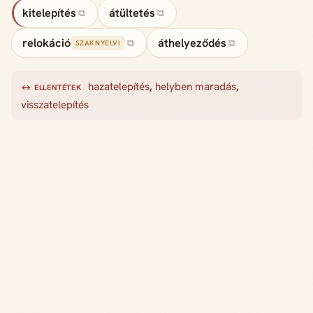
kitelepítés
átültetés
⧉
⧉
relokáció
áthelyeződés
⧉
⧉
SZAKNYELVI
hazatelepítés
,
helyben maradás
,
↔ ELLENTÉTEK
visszatelepítés