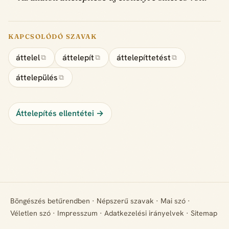
KAPCSOLÓDÓ SZAVAK
áttelel
áttelepít
áttelepíttetést
⧉
⧉
⧉
áttelepülés
⧉
Áttelepítés ellentétei →
Böngészés betűrendben
·
Népszerű szavak
·
Mai szó
·
Véletlen szó
·
Impresszum
·
Adatkezelési irányelvek
·
Sitemap