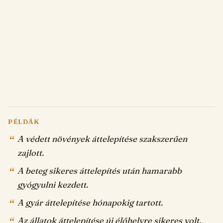
PÉLDÁK
A védett növények áttelepítése szakszerűen
zajlott.
A beteg sikeres áttelepítés után hamarabb
gyógyulni kezdett.
A gyár áttelepítése hónapokig tartott.
Az állatok áttelepítése új élőhelyre sikeres volt.