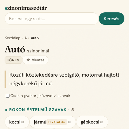
szinonimaszótár
Keresés
Kezdőlap
›
A
›
Autó
Autó
szinonimái
☆ Mentés
FŐNÉV
Közúti közlekedésre szolgáló, motorral hajtott
négykerekű jármű.
Csak a gyakori, köznyelvi szavak
≈ ROKON ÉRTELMŰ SZAVAK
· 5
kocsi
jármű
gépkocsi
⧉
⧉
⧉
HIVATALOS