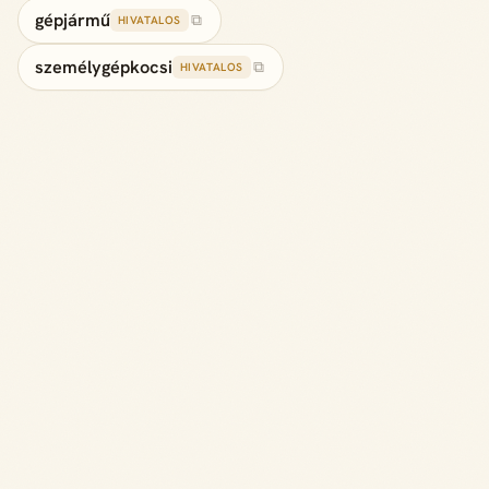
gépjármű
⧉
HIVATALOS
személygépkocsi
⧉
HIVATALOS