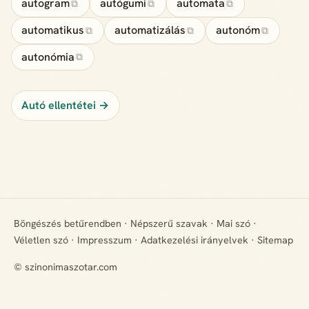
autogram
autógumi
automata
⧉
⧉
⧉
automatikus
automatizálás
autonóm
⧉
⧉
⧉
autonómia
⧉
Autó ellentétei →
Böngészés betűrendben
·
Népszerű szavak
·
Mai szó
·
Véletlen szó
·
Impresszum
·
Adatkezelési irányelvek
·
Sitemap
© szinonimaszotar.com