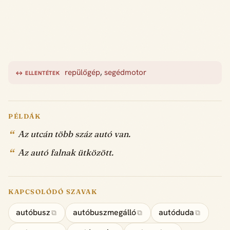
repülőgép
,
segédmotor
↔ ELLENTÉTEK
PÉLDÁK
Az utcán több száz autó van.
Az autó falnak ütközött.
KAPCSOLÓDÓ SZAVAK
autóbusz
autóbuszmegálló
autóduda
⧉
⧉
⧉