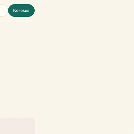
Keresés