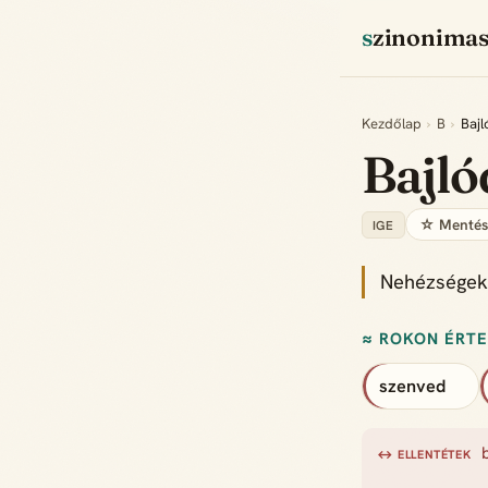
szinonima
Kezdőlap
›
B
›
Bajl
Bajló
☆ Menté
IGE
Nehézségekk
≈ ROKON ÉRT
szenved
↔ ELLENTÉTEK