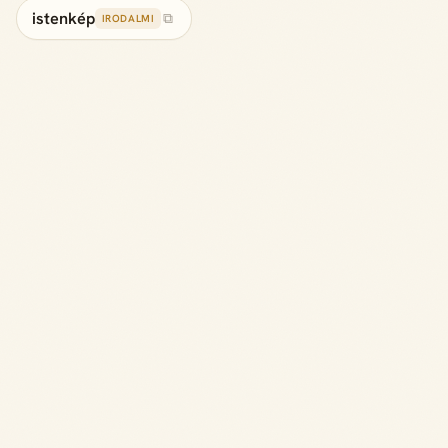
istenkép
⧉
IRODALMI