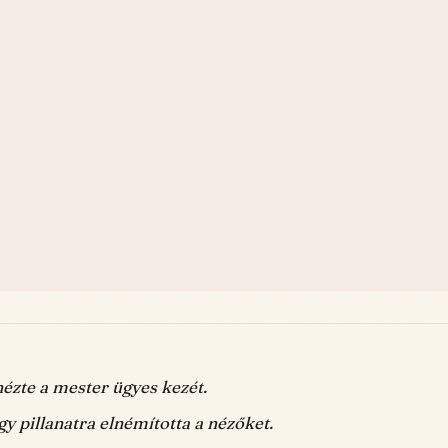
ézte a mester ügyes kezét.
y pillanatra elnémította a nézőket.