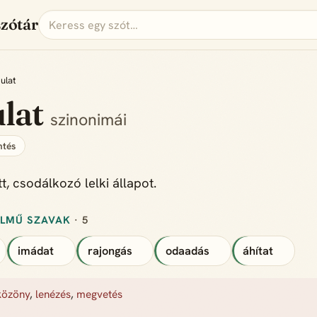
szótár
ulat
lat
szinonimái
tés
t, csodálkozó lelki állapot.
ELMŰ SZAVAK
· 5
imádat
rajongás
odaadás
áhítat
közöny
,
lenézés
,
megvetés