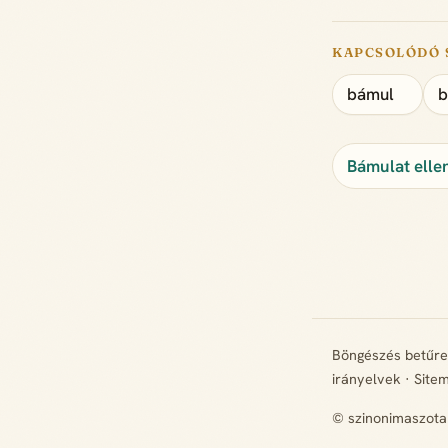
KAPCSOLÓDÓ 
bámul
b
Bámulat elle
Böngészés betűr
irányelvek
·
Site
© szinonimaszota