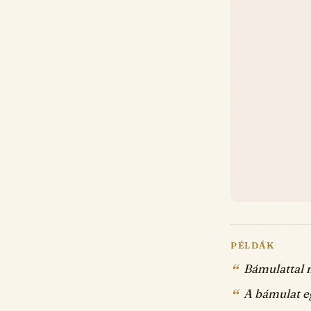
PÉLDÁK
Bámulattal n
A bámulat eg