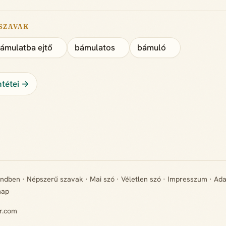
SZAVAK
ámulatba ejtő
bámulatos
bámuló
ntétei →
endben
·
Népszerű szavak
·
Mai szó
·
Véletlen szó
·
Impresszum
·
Ada
map
r.com