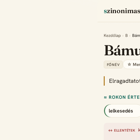
szinonima
Kezdőlap
›
B
›
Bám
Bámu
☆ Men
FŐNÉV
Elragadtatot
≈ ROKON ÉRT
lelkesedés
↔ ELLENTÉTEK