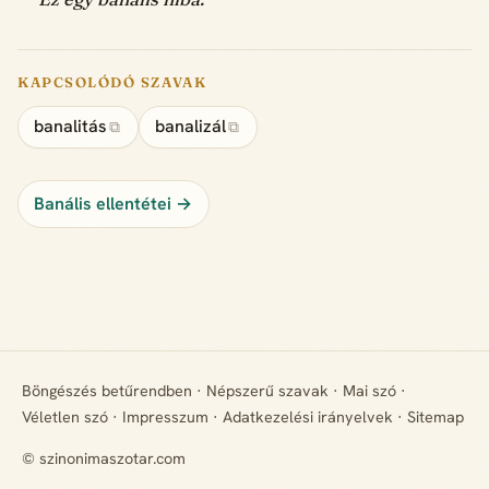
KAPCSOLÓDÓ SZAVAK
banalitás
banalizál
⧉
⧉
Banális ellentétei →
Böngészés betűrendben
·
Népszerű szavak
·
Mai szó
·
Véletlen szó
·
Impresszum
·
Adatkezelési irányelvek
·
Sitemap
© szinonimaszotar.com