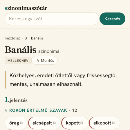
szinonimaszótár
Keresés
Kezdőlap
›
B
›
Banális
Banális
szinonimái
☆ Mentés
MELLÉKNÉV
Közhelyes, eredeti ötlettől vagy frissességtől
mentes, unalmasan elhasznált.
1.
jelentés
≈ ROKON ÉRTELMŰ SZAVAK
· 12
öreg
elcsépelt
kopott
elkopott
⧉
⧉
⧉
⧉