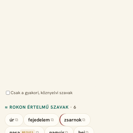
Csak a gyakori, köznyelvi szavak
≈ ROKON ÉRTELMŰ SZAVAK
· 6
úr
fejedelem
zsarnok
⧉
⧉
⧉
pasa
nagyúr
bej
⧉
⧉
⧉
REGIES