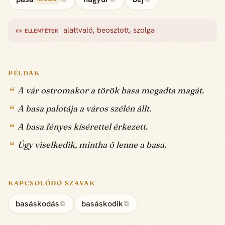
alattvaló
,
beosztott
,
szolga
↔ ELLENTÉTEK
PÉLDÁK
A vár ostromakor a török basa megadta magát.
A basa palotája a város szélén állt.
A basa fényes kísérettel érkezett.
Úgy viselkedik, mintha ő lenne a basa.
KAPCSOLÓDÓ SZAVAK
basáskodás
basáskodik
⧉
⧉