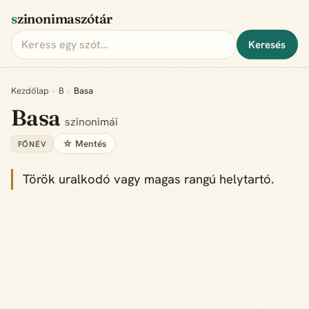
szinonimaszótár
Keresés
Kezdőlap
›
B
›
Basa
Basa
szinonimái
☆ Mentés
FŐNÉV
Török uralkodó vagy magas rangú helytartó.