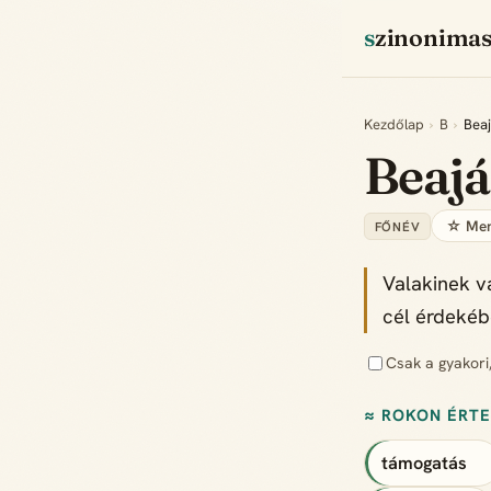
szinonima
Kezdőlap
›
B
›
Beaj
Beaj
☆ Men
FŐNÉV
Valakinek v
cél érdekéb
Csak a gyakori
≈ ROKON ÉRT
támogatás