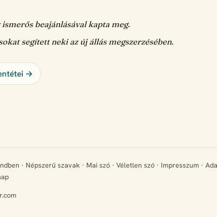
y ismerős beajánlásával kapta meg.
sokat segített neki az új állás megszerzésében.
entétei →
endben
·
Népszerű szavak
·
Mai szó
·
Véletlen szó
·
Impresszum
·
Ada
map
r.com