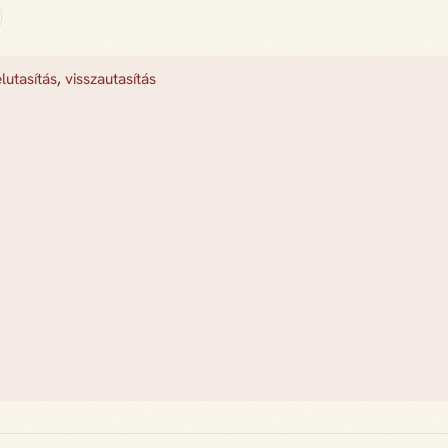
elutasítás
,
visszautasítás