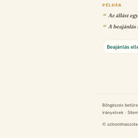
PÉLDÁK
Az állást eg
A beajánlás 
Beajánlás ell
Böngészés betűr
irányelvek
·
Site
© szinonimaszota