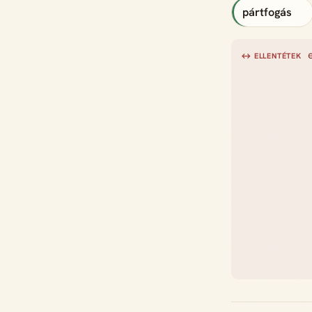
pártfogás
↔ ELLENTÉTEK