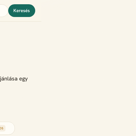
Keresés
jánlása egy
OS