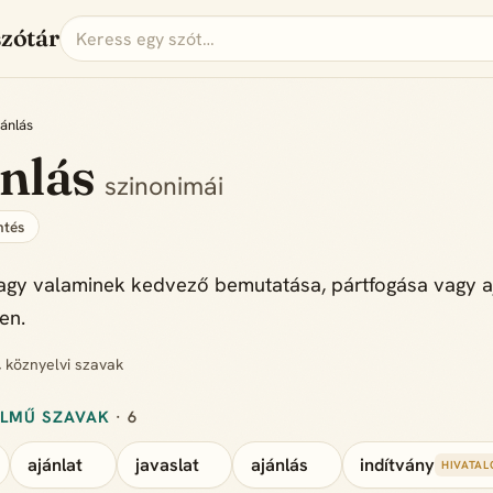
szótár
ánlás
ánlás
szinonimái
tés
agy valaminek kedvező bemutatása, pártfogása vagy a
en.
, köznyelvi szavak
ELMŰ SZAVAK
· 6
ajánlat
javaslat
ajánlás
indítvány
HIVATAL