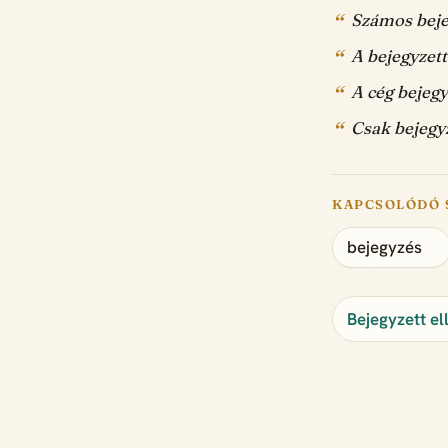
Számos beje
A bejegyzett
A cég bejeg
Csak bejegyz
KAPCSOLÓDÓ 
bejegyzés
Bejegyzett el