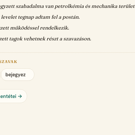
gyzett szabadalma van petrolkémia és mechanika terüle
 levelet tegnap adtam fel a postán.
yzett működéssel rendelkezik.
ett tagok vehetnek részt a szavazáson.
SZAVAK
bejegyez
lentétei →