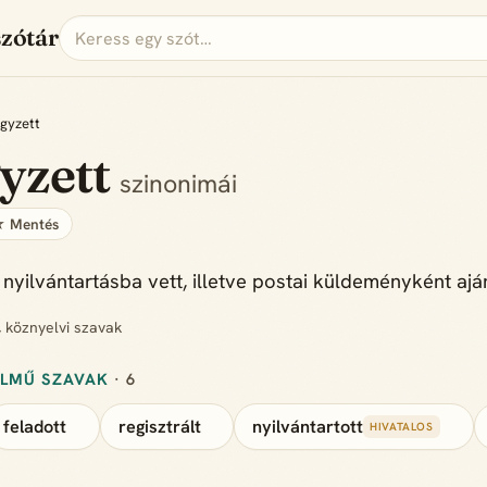
szótár
gyzett
yzett
szinonimái
 Mentés
nyilvántartásba vett, illetve postai küldeményként aján
, köznyelvi szavak
ELMŰ SZAVAK
· 6
feladott
regisztrált
nyilvántartott
HIVATALOS