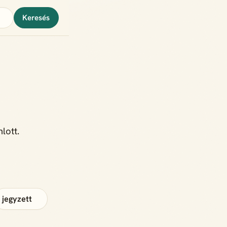
Keresés
lott.
jegyzett