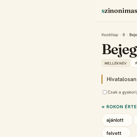
szinonima
Kezdőlap
›
B
›
Beje
Bejeg
☆
MELLÉKNÉV
Hivatalosan 
Csak a gyakori
≈ ROKON ÉRT
ajánlott
felvett