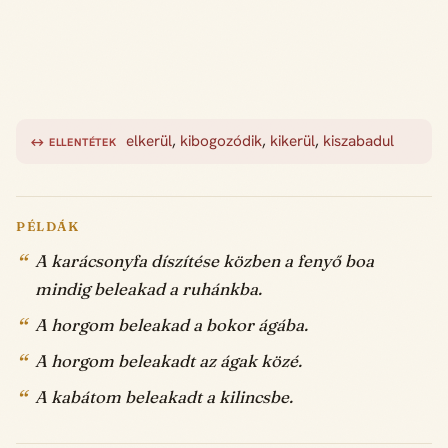
elkerül
,
kibogozódik
,
kikerül
,
kiszabadul
↔ ELLENTÉTEK
PÉLDÁK
A karácsonyfa díszítése közben a fenyő boa
mindig beleakad a ruhánkba.
A horgom beleakad a bokor ágába.
A horgom beleakadt az ágak közé.
A kabátom beleakadt a kilincsbe.