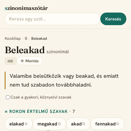
szinonimaszótár
Keresés
Kezdőlap
›
B
›
Beleakad
Beleakad
szinonimái
☆ Mentés
IGE
Valamibe beleütközik vagy beakad, és emiatt
nem tud szabadon továbbhaladni.
Csak a gyakori, köznyelvi szavak
≈ ROKON ÉRTELMŰ SZAVAK
· 7
elakad
megakad
akad
fennakad
⧉
⧉
⧉
⧉