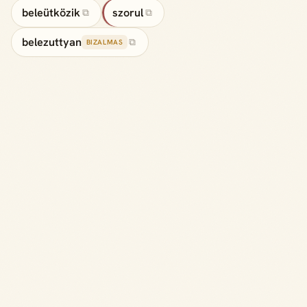
beleütközik
szorul
⧉
⧉
belezuttyan
⧉
BIZALMAS