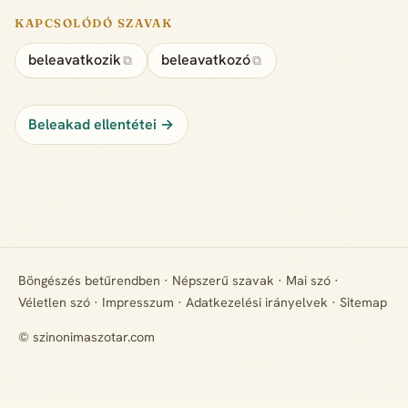
KAPCSOLÓDÓ SZAVAK
beleavatkozik
beleavatkozó
⧉
⧉
Beleakad ellentétei →
Böngészés betűrendben
·
Népszerű szavak
·
Mai szó
·
Véletlen szó
·
Impresszum
·
Adatkezelési irányelvek
·
Sitemap
© szinonimaszotar.com