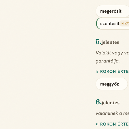
megerősít
szentesít
HIVA
5.
jelentés
Valakit vagy va
garantálja.
≈ ROKON ÉRT
meggyőz
6.
jelentés
valaminek a me
≈ ROKON ÉRT