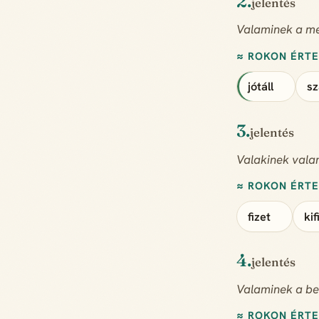
2.
jelentés
Valaminek a me
≈ ROKON ÉRT
jótáll
sz
3.
jelentés
Valakinek valam
≈ ROKON ÉRT
fizet
kif
4.
jelentés
Valaminek a be
≈ ROKON ÉRT