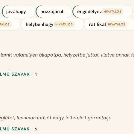
jóváhagy
hozzájárul
engedélyez
HIVATALOS
helybenhagy
ratifikál
TALOS
HIVATALOS
HIVATALOS
lamit valamilyen állapotba, helyzetbe juttat, illetve anna
ELMŰ SZAVAK
· 1
glétét, fennmaradását vagy feltételeit garantálja
ELMŰ SZAVAK
· 6