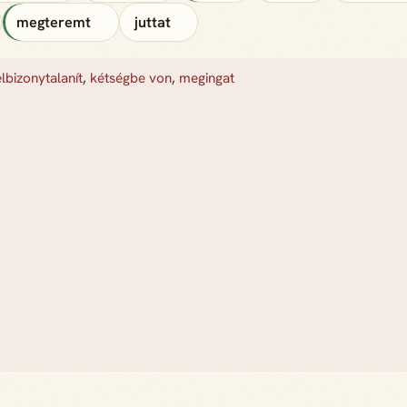
megteremt
juttat
elbizonytalanít
,
kétségbe von
,
megingat