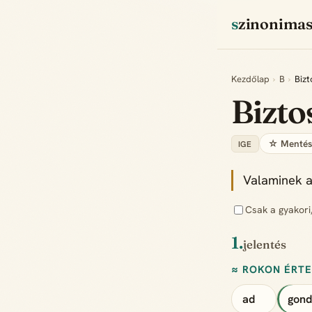
szinonima
Kezdőlap
›
B
›
Bizt
Bizto
☆ Menté
IGE
Valaminek a
Csak a gyakori
1.
jelentés
≈ ROKON ÉRT
ad
gond