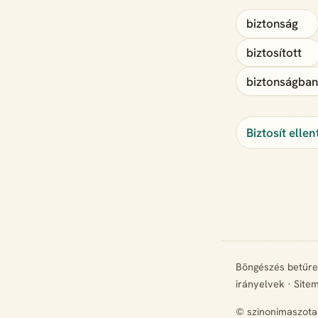
biztonság
biztosított
biztonságban
Biztosít elle
Böngészés betűr
irányelvek
·
Site
© szinonimaszota