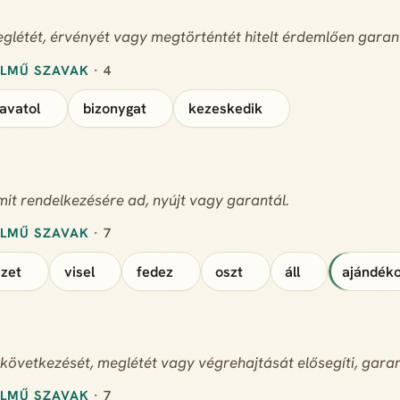
glétét, érvényét vagy megtörténtét hitelt érdemlően garant
ELMŰ SZAVAK
· 4
avatol
bizonygat
kezeskedik
it rendelkezésére ad, nyújt vagy garantál.
ELMŰ SZAVAK
· 7
izet
visel
fedez
oszt
áll
ajándék
következését, meglétét vagy végrehajtását elősegíti, garan
ELMŰ SZAVAK
· 7