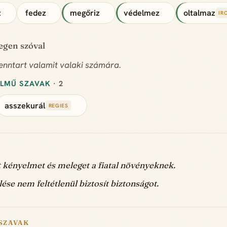
z
fedez
megőriz
védelmez
oltalmaz
IR
degen szóval
 fenntart valamit valaki számára.
ELMŰ SZAVAK
· 2
asszekurál
REGIES
t kényelmet és meleget a fiatal növényeknek.
lése nem feltétlenül biztosít biztonságot.
SZAVAK