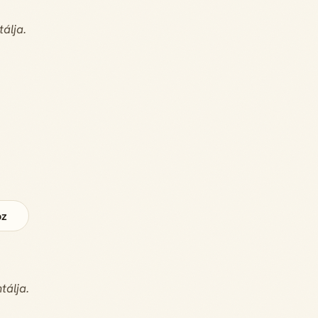
álja.
oz
tálja.