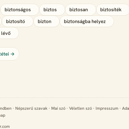
biztonságos
biztos
biztosan
biztosíték
biztosító
bizton
biztonságba helyez
 lévő
ntétei →
endben
·
Népszerű szavak
·
Mai szó
·
Véletlen szó
·
Impresszum
·
Ada
map
r.com