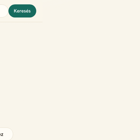
Keresés
.
ez