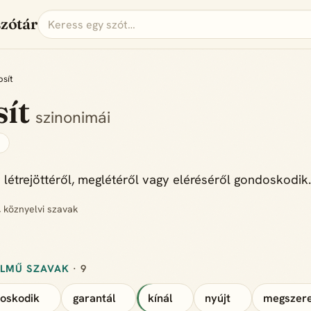
szótár
osít
sít
szinonimái
s
 létrejöttéről, meglétéről vagy eléréséről gondoskodik
, köznyelvi szavak
ELMŰ SZAVAK
· 9
oskodik
garantál
kínál
nyújt
megszer