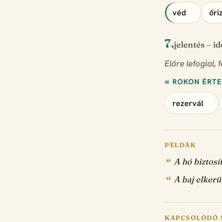
véd
őri
7.
jelentés – i
Előre lefoglal,
≈ ROKON ÉRT
rezervál
PÉLDÁK
A hó biztosí
A baj elkerü
KAPCSOLÓDÓ 