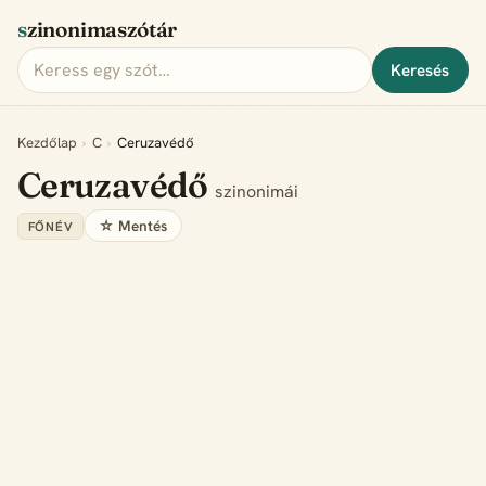
szinonimaszótár
Keresés
Kezdőlap
›
C
›
Ceruzavédő
Ceruzavédő
szinonimái
☆ Mentés
FŐNÉV