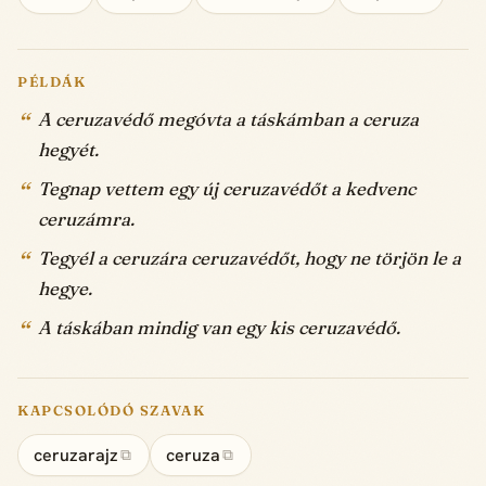
PÉLDÁK
A ceruzavédő megóvta a táskámban a ceruza
hegyét.
Tegnap vettem egy új ceruzavédőt a kedvenc
ceruzámra.
Tegyél a ceruzára ceruzavédőt, hogy ne törjön le a
hegye.
A táskában mindig van egy kis ceruzavédő.
KAPCSOLÓDÓ SZAVAK
ceruzarajz
ceruza
⧉
⧉