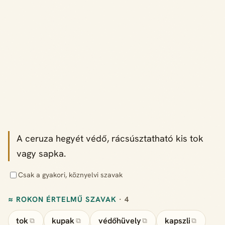
A ceruza hegyét védő, rácsúsztatható kis tok
vagy sapka.
Csak a gyakori, köznyelvi szavak
≈ ROKON ÉRTELMŰ SZAVAK
· 4
tok
kupak
védőhüvely
kapszli
⧉
⧉
⧉
⧉