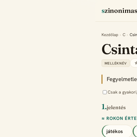
szinonima
Kezdőlap
›
C
›
Csin
Csint
☆
MELLÉKNÉV
Fegyelmetle
Csak a gyakori
1.
jelentés
≈ ROKON ÉRT
játékos