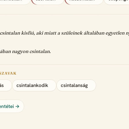
csintalan kisfiú, aki miatt a szüleinek általában egyetlen
ában nagyon csintalan.
SZAVAK
ás
csintalankodik
csintalanság
entétei →