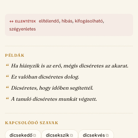
elítélendő
,
hibás
,
kifogásolható
,
↔ ELLENTÉTEK
szégyenletes
PÉLDÁK
Ha hiányzik is az erő, mégis dicséretes az akarat.
Ez valóban dicséretes dolog.
Dicséretes, hogy időben segítettél.
A tanuló dicséretes munkát végzett.
KAPCSOLÓDÓ SZAVAK
dicsekedő
dicsekszik
dicsekvés
⧉
⧉
⧉