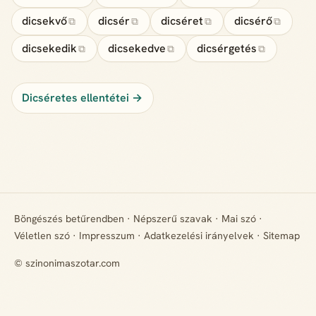
dicsekvő
dicsér
dicséret
dicsérő
⧉
⧉
⧉
⧉
dicsekedik
dicsekedve
dicsérgetés
⧉
⧉
⧉
Dicséretes ellentétei →
Böngészés betűrendben
·
Népszerű szavak
·
Mai szó
·
Véletlen szó
·
Impresszum
·
Adatkezelési irányelvek
·
Sitemap
© szinonimaszotar.com