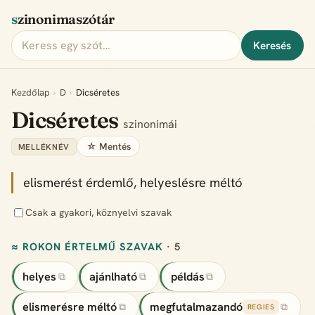
szinonimaszótár
Keresés
Kezdőlap
›
D
›
Dicséretes
Dicséretes
szinonimái
☆ Mentés
MELLÉKNÉV
elismerést érdemlő, helyeslésre méltó
Csak a gyakori, köznyelvi szavak
≈ ROKON ÉRTELMŰ SZAVAK
· 5
helyes
ajánlható
példás
⧉
⧉
⧉
elismerésre méltó
megfutalmazandó
⧉
⧉
REGIES