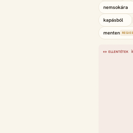
nemsokára
kapásból
menten
REGIE
↔ ELLENTÉTEK