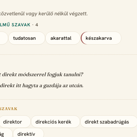
özvetlenül vagy kerülő nélkül végzett.
ELMŰ SZAVAK
· 4
tudatosan
akarattal
készakarva
t direkt módszerrel fogjuk tanulni?
direkt itt hagyta a gazdája az utcán.
SZAVAK
direktor
direkciós kerék
direkt szabadrúgás
ág
direktív