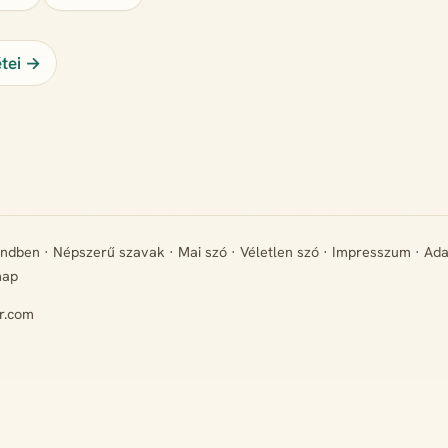
étei →
endben
·
Népszerű szavak
·
Mai szó
·
Véletlen szó
·
Impresszum
·
Ada
map
r.com