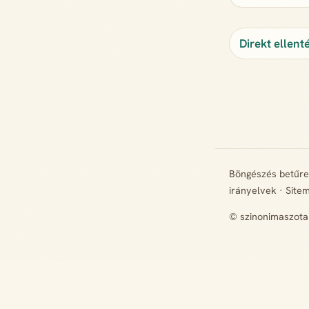
Direkt ellent
Böngészés betűr
irányelvek
·
Site
© szinonimaszota
+ Hiányzik egy rokon értelmű szó? Javasold