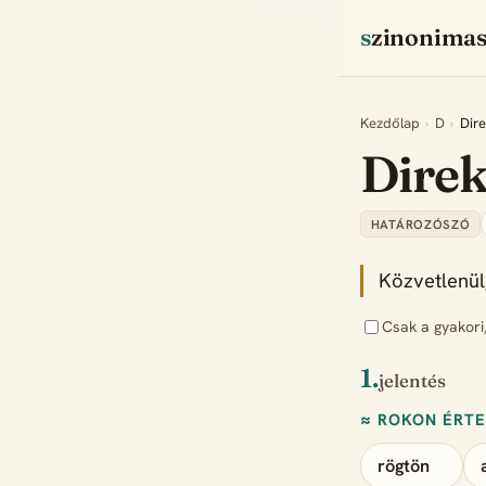
szinonima
Kezdőlap
›
D
›
Dire
Dire
HATÁROZÓSZÓ
Közvetlenül
Csak a gyakori
1.
jelentés
≈ ROKON ÉRT
rögtön