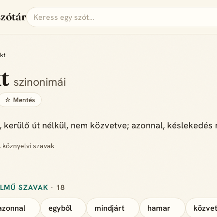
szótár
kt
kt
szinonimái
☆ Mentés
, kerülő út nélkül, nem közvetve; azonnal, késlekedés 
, köznyelvi szavak
ELMŰ SZAVAK
· 18
azonnal
egyből
mindjárt
hamar
közvet