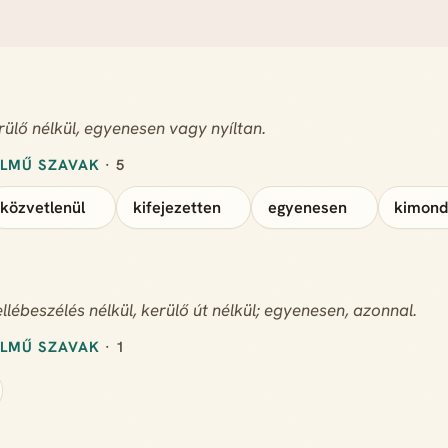
rülő nélkül, egyenesen vagy nyíltan.
ELMŰ SZAVAK
· 5
közvetlenül
kifejezetten
egyenesen
kimond
llébeszélés nélkül, kerülő út nélkül; egyenesen, azonnal.
ELMŰ SZAVAK
· 1