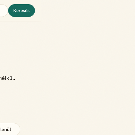
Keresés
nélkül.
lenül