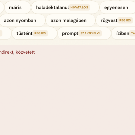
máris
haladéktalanul
egyenesen
HIVATALOS
azon nyomban
azon melegében
rögvest
REGIES
tüstént
prompt
íziben
S
REGIES
SZAKNYELVI
TA
indirekt
,
közvetett