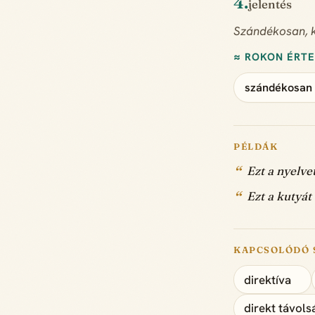
4.
jelentés
Szándékosan, k
≈ ROKON ÉRT
szándékosan
PÉLDÁK
Ezt a nyelve
Ezt a kutyát 
KAPCSOLÓDÓ 
direktíva
direkt távols