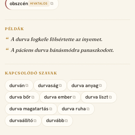
obszcén
⧉
HIVATALOS
PÉLDÁK
A durva fogkefe fölsértette az ínyemet.
A páciens durva bánásmódra panaszkodott.
KAPCSOLÓDÓ SZAVAK
durván
durvaság
durva anyag
⧉
⧉
⧉
durva bőr
durva ember
durva liszt
⧉
⧉
⧉
durva magatartás
durva ruha
⧉
⧉
durvaállító
durvább
⧉
⧉