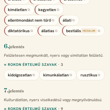
kíméletlen
kegyetlen
⧉
⧉
ellentmondást nem tűrő
állati
⧉
⧉
diktatórikus
állatias
bestiális
⧉
⧉
⧉
IRODALMI
6.
jelentés
Felületesen megmunkált, nyers vagy simítatlan felületű.
≈ ROKON ÉRTELMŰ SZAVAK
· 3
kidolgozatlan
kimunkálatlan
rusztikus
⧉
⧉
⧉
7.
jelentés
Kulturálatlan, nyers viselkedésű vagy megnyilvánulású.
≈ ROKON ÉRTELMŰ SZAVAK
· 9