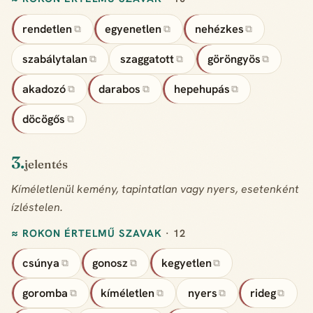
rendetlen
egyenetlen
nehézkes
⧉
⧉
⧉
szabálytalan
szaggatott
göröngyös
⧉
⧉
⧉
akadozó
darabos
hepehupás
⧉
⧉
⧉
döcögős
⧉
3.
jelentés
Kíméletlenül kemény, tapintatlan vagy nyers, esetenként
ízléstelen.
≈ ROKON ÉRTELMŰ SZAVAK
· 12
csúnya
gonosz
kegyetlen
⧉
⧉
⧉
goromba
kíméletlen
nyers
rideg
⧉
⧉
⧉
⧉