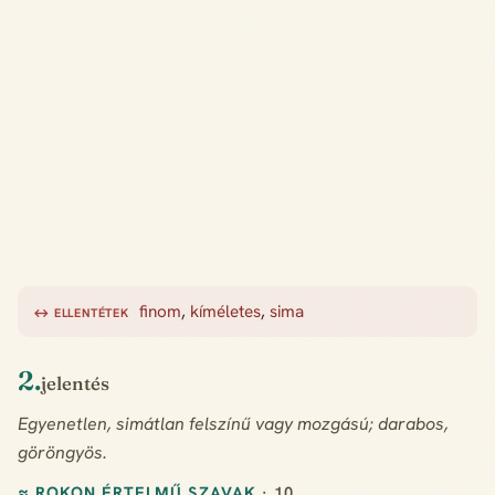
finom
,
kíméletes
,
sima
↔ ELLENTÉTEK
2.
jelentés
Egyenetlen, simátlan felszínű vagy mozgású; darabos,
göröngyös.
≈ ROKON ÉRTELMŰ SZAVAK
· 10