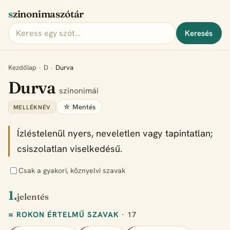
szinonimaszótár
Keresés
Kezdőlap
›
D
›
Durva
Durva
szinonimái
☆ Mentés
MELLÉKNÉV
Ízléstelenül nyers, neveletlen vagy tapintatlan;
csiszolatlan viselkedésű.
Csak a gyakori, köznyelvi szavak
1.
jelentés
≈ ROKON ÉRTELMŰ SZAVAK
· 17