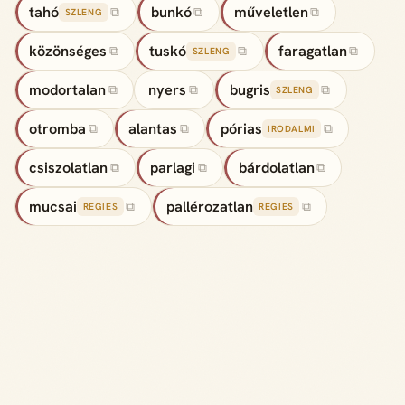
tahó
bunkó
műveletlen
⧉
⧉
⧉
SZLENG
közönséges
tuskó
faragatlan
⧉
⧉
⧉
SZLENG
modortalan
nyers
bugris
⧉
⧉
⧉
SZLENG
otromba
alantas
pórias
⧉
⧉
⧉
IRODALMI
csiszolatlan
parlagi
bárdolatlan
⧉
⧉
⧉
mucsai
pallérozatlan
⧉
⧉
REGIES
REGIES