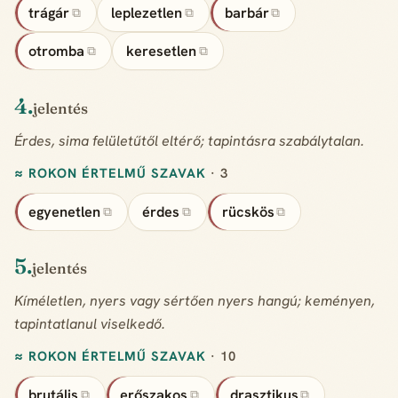
trágár
leplezetlen
barbár
⧉
⧉
⧉
otromba
keresetlen
⧉
⧉
4.
jelentés
Érdes, sima felületűtől eltérő; tapintásra szabálytalan.
≈ ROKON ÉRTELMŰ SZAVAK
· 3
egyenetlen
érdes
rücskös
⧉
⧉
⧉
5.
jelentés
Kíméletlen, nyers vagy sértően nyers hangú; keményen,
tapintatlanul viselkedő.
≈ ROKON ÉRTELMŰ SZAVAK
· 10
brutális
erőszakos
drasztikus
⧉
⧉
⧉