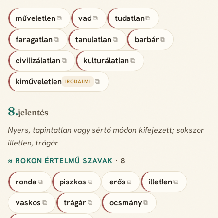
műveletlen
vad
tudatlan
⧉
⧉
⧉
faragatlan
tanulatlan
barbár
⧉
⧉
⧉
civilizálatlan
kulturálatlan
⧉
⧉
kiműveletlen
⧉
IRODALMI
8.
jelentés
Nyers, tapintatlan vagy sértő módon kifejezett; sokszor
illetlen, trágár.
≈ ROKON ÉRTELMŰ SZAVAK
· 8
ronda
piszkos
erős
illetlen
⧉
⧉
⧉
⧉
vaskos
trágár
ocsmány
⧉
⧉
⧉