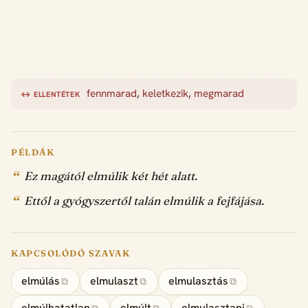
fennmarad
,
keletkezik
,
megmarad
↔ ELLENTÉTEK
PÉLDÁK
Ez magától elmúlik két hét alatt.
Ettől a gyógyszertől talán elmúlik a fejfájása.
KAPCSOLÓDÓ SZAVAK
elmúlás
elmulaszt
elmulasztás
⧉
⧉
⧉
elmúlhatatlan
elmúlt
elmulasztani