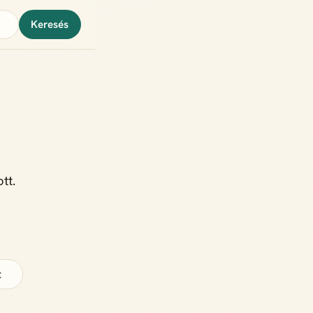
Keresés
tt.
t