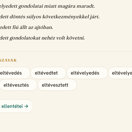
velyedett gondolatai miatt magára maradt.
dett döntés súlyos következményekkel járt.
dett fiú állt az ajtóban.
dett gondolatokat nehéz volt követni.
SZAVAK
eltévedés
eltévedtet
eltévelyedés
eltévely
eltévesztés
eltévesztett
 ellentétei →