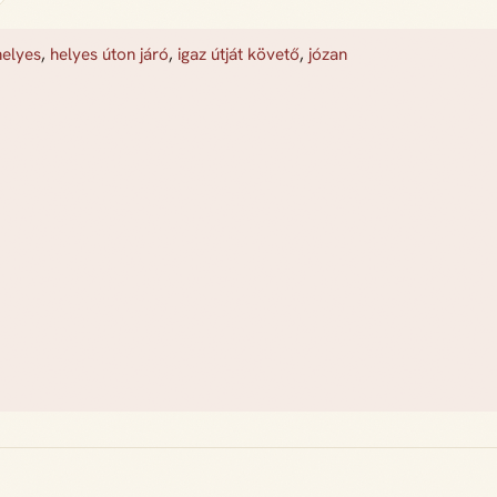
helyes
,
helyes úton járó
,
igaz útját követő
,
józan