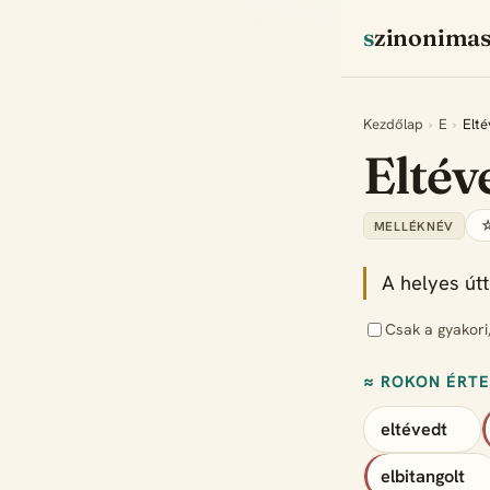
szinonima
Kezdőlap
›
E
›
Elté
Eltév
☆
MELLÉKNÉV
A helyes útt
Csak a gyakori
≈ ROKON ÉRT
eltévedt
elbitangolt