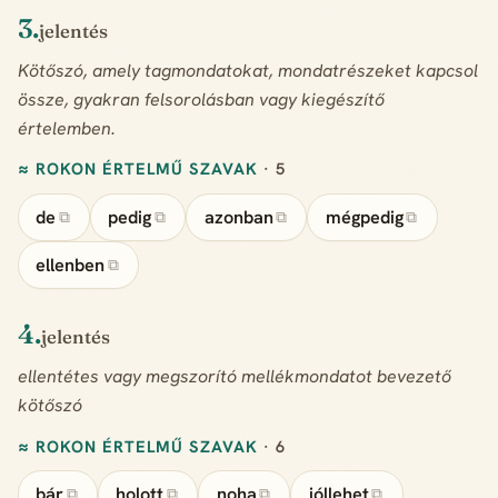
3.
jelentés
Kötőszó, amely tagmondatokat, mondatrészeket kapcsol
össze, gyakran felsorolásban vagy kiegészítő
értelemben.
≈ ROKON ÉRTELMŰ SZAVAK
· 5
de
pedig
azonban
mégpedig
⧉
⧉
⧉
⧉
ellenben
⧉
4.
jelentés
ellentétes vagy megszorító mellékmondatot bevezető
kötőszó
≈ ROKON ÉRTELMŰ SZAVAK
· 6
bár
holott
noha
jóllehet
⧉
⧉
⧉
⧉