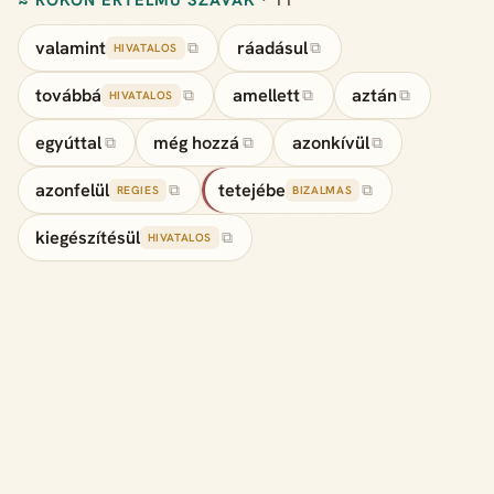
valamint
ráadásul
⧉
⧉
HIVATALOS
továbbá
amellett
aztán
⧉
⧉
⧉
HIVATALOS
egyúttal
még hozzá
azonkívül
⧉
⧉
⧉
azonfelül
tetejébe
⧉
⧉
REGIES
BIZALMAS
kiegészítésül
⧉
HIVATALOS