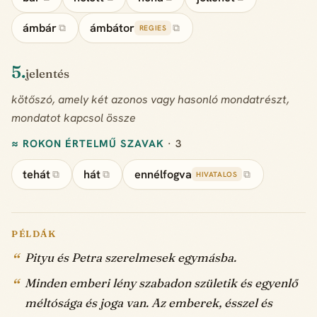
ámbár
ámbátor
⧉
⧉
REGIES
5.
jelentés
kötőszó, amely két azonos vagy hasonló mondatrészt,
mondatot kapcsol össze
≈ ROKON ÉRTELMŰ SZAVAK
· 3
tehát
hát
ennélfogva
⧉
⧉
⧉
HIVATALOS
PÉLDÁK
Pityu és Petra szerelmesek egymásba.
Minden emberi lény szabadon születik és egyenlő
méltósága és joga van. Az emberek, ésszel és