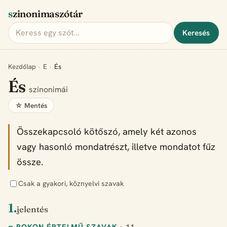
szinonimaszótár
Keresés
Kezdőlap
›
E
›
És
És
szinonimái
☆ Mentés
Összekapcsoló kötőszó, amely két azonos
vagy hasonló mondatrészt, illetve mondatot fűz
össze.
Csak a gyakori, köznyelvi szavak
1.
jelentés
≈ ROKON ÉRTELMŰ SZAVAK
· 11