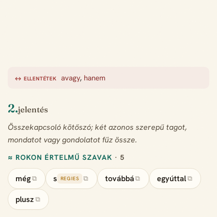
avagy
,
hanem
↔ ELLENTÉTEK
2.
jelentés
Összekapcsoló kötőszó; két azonos szerepű tagot,
mondatot vagy gondolatot fűz össze.
≈ ROKON ÉRTELMŰ SZAVAK
· 5
még
s
továbbá
egyúttal
⧉
⧉
⧉
⧉
REGIES
plusz
⧉