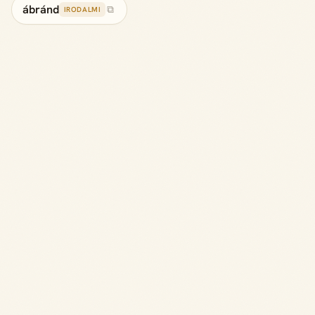
ábránd
⧉
IRODALMI