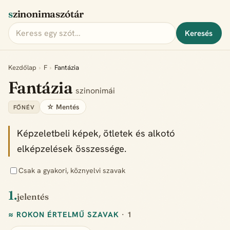
szinonimaszótár
Keresés
Kezdőlap
›
F
›
Fantázia
Fantázia
szinonimái
☆ Mentés
FŐNÉV
Képzeletbeli képek, ötletek és alkotó
elképzelések összessége.
Csak a gyakori, köznyelvi szavak
1.
jelentés
≈ ROKON ÉRTELMŰ SZAVAK
· 1