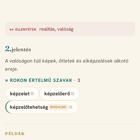
realitás
,
valóság
↔ ELLENTÉTEK
2.
jelentés
A valóságon túli képek, ötletek és elképzelések alkotó
ereje.
≈ ROKON ÉRTELMŰ SZAVAK
· 3
képzelet
képzelőerő
⧉
⧉
képzelőtehetség
⧉
IRODALMI
PÉLDÁK