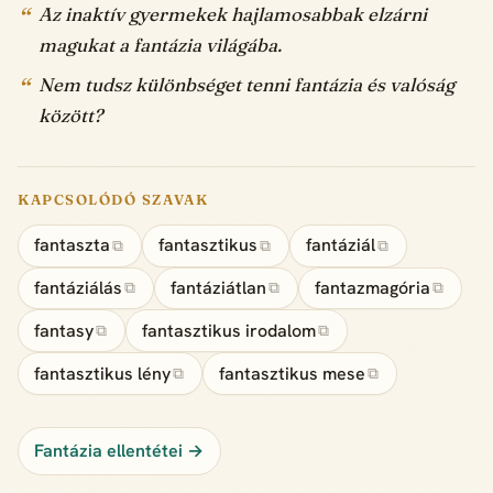
Az inaktív gyermekek hajlamosabbak elzárni
magukat a fantázia világába.
Nem tudsz különbséget tenni fantázia és valóság
között?
KAPCSOLÓDÓ SZAVAK
fantaszta
fantasztikus
fantáziál
⧉
⧉
⧉
fantáziálás
fantáziátlan
fantazmagória
⧉
⧉
⧉
fantasy
fantasztikus irodalom
⧉
⧉
fantasztikus lény
fantasztikus mese
⧉
⧉
Fantázia ellentétei →