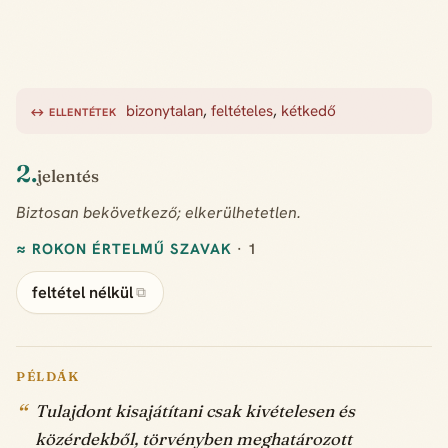
bizonytalan
,
feltételes
,
kétkedő
↔ ELLENTÉTEK
2.
jelentés
Biztosan bekövetkező; elkerülhetetlen.
≈ ROKON ÉRTELMŰ SZAVAK
· 1
feltétel nélkül
⧉
PÉLDÁK
Tulajdont kisajátítani csak kivételesen és
közérdekből, törvényben meghatározott