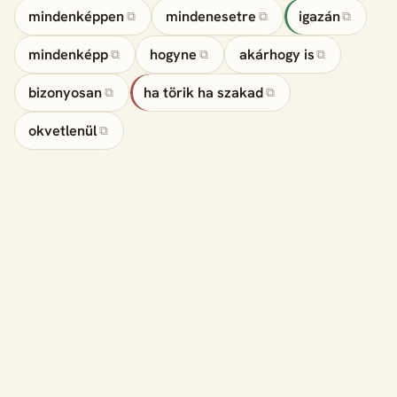
mindenképpen
mindenesetre
igazán
⧉
⧉
⧉
mindenképp
hogyne
akárhogy is
⧉
⧉
⧉
bizonyosan
ha törik ha szakad
⧉
⧉
okvetlenül
⧉