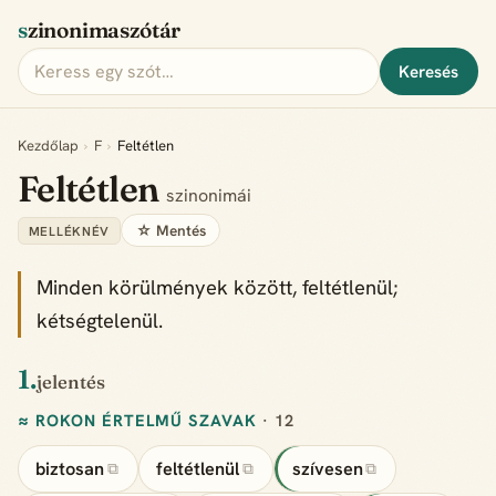
szinonimaszótár
Keresés
Kezdőlap
›
F
›
Feltétlen
Feltétlen
szinonimái
☆ Mentés
MELLÉKNÉV
Minden körülmények között, feltétlenül;
kétségtelenül.
1.
jelentés
≈ ROKON ÉRTELMŰ SZAVAK
· 12
biztosan
feltétlenül
szívesen
⧉
⧉
⧉