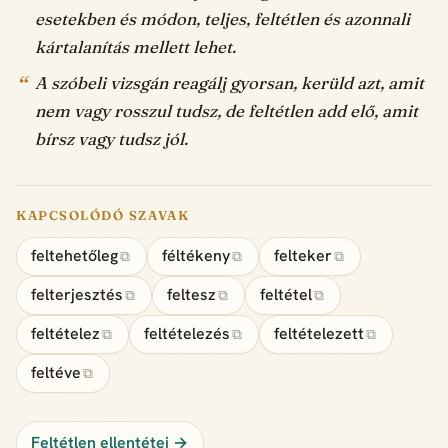
esetekben és módon, teljes, feltétlen és azonnali
kártalanítás mellett lehet.
A szóbeli vizsgán reagálj gyorsan, kerüld azt, amit
nem vagy rosszul tudsz, de feltétlen add elő, amit
bírsz vagy tudsz jól.
KAPCSOLÓDÓ SZAVAK
feltehetőleg
féltékeny
felteker
⧉
⧉
⧉
felterjesztés
feltesz
feltétel
⧉
⧉
⧉
feltételez
feltételezés
feltételezett
⧉
⧉
⧉
feltéve
⧉
Feltétlen ellentétei →