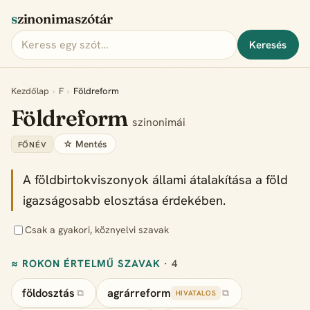
szinonimaszótár
Keresés
Kezdőlap
›
F
›
Földreform
Földreform
szinonimái
☆ Mentés
FŐNÉV
A földbirtokviszonyok állami átalakítása a föld
igazságosabb elosztása érdekében.
Csak a gyakori, köznyelvi szavak
≈ ROKON ÉRTELMŰ SZAVAK
· 4
földosztás
agrárreform
⧉
⧉
HIVATALOS