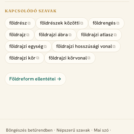
KAPCSOLÓDÓ SZAVAK
földrész
földrészek közötti
földrengés
⧉
⧉
⧉
földrajz
földrajzi ábra
földrajzi atlasz
⧉
⧉
⧉
földrajzi egység
földrajzi hosszúsági vonal
⧉
⧉
földrajzi kör
földrajzi körvonal
⧉
⧉
Földreform ellentétei →
Böngészés betűrendben
·
Népszerű szavak
·
Mai szó
·