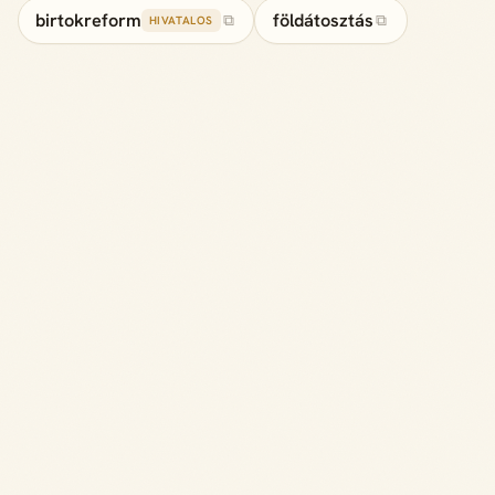
birtokreform
földátosztás
⧉
⧉
HIVATALOS