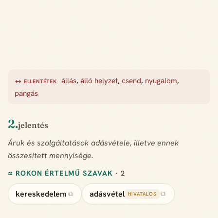
állás
,
álló helyzet
,
csend
,
nyugalom
,
↔ ELLENTÉTEK
pangás
2.
jelentés
Áruk és szolgáltatások adásvétele, illetve ennek
összesített mennyisége.
≈ ROKON ÉRTELMŰ SZAVAK
· 2
kereskedelem
adásvétel
⧉
⧉
HIVATALOS