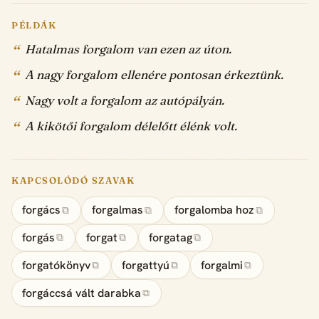
PÉLDÁK
Hatalmas forgalom van ezen az úton.
A nagy forgalom ellenére pontosan érkeztünk.
Nagy volt a forgalom az autópályán.
A kikötői forgalom délelőtt élénk volt.
KAPCSOLÓDÓ SZAVAK
forgács
forgalmas
forgalomba hoz
⧉
⧉
⧉
forgás
forgat
forgatag
⧉
⧉
⧉
forgatókönyv
forgattyú
forgalmi
⧉
⧉
⧉
forgáccsá vált darabka
⧉