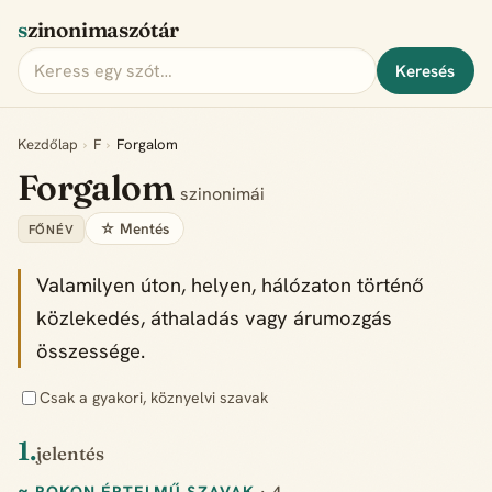
szinonimaszótár
Keresés
Kezdőlap
›
F
›
Forgalom
Forgalom
szinonimái
☆ Mentés
FŐNÉV
Valamilyen úton, helyen, hálózaton történő
közlekedés, áthaladás vagy árumozgás
összessége.
Csak a gyakori, köznyelvi szavak
1.
jelentés
≈ ROKON ÉRTELMŰ SZAVAK
· 4