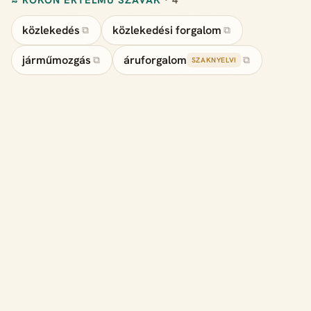
közlekedés
közlekedési forgalom
⧉
⧉
járműmozgás
áruforgalom
⧉
⧉
SZAKNYELVI