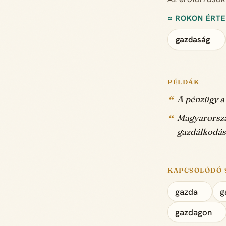
≈ ROKON ÉRT
gazdaság
PÉLDÁK
A pénzügy a
Magyarország
gazdálkodás 
KAPCSOLÓDÓ 
gazda
g
gazdagon