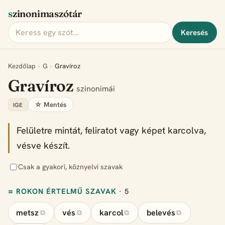
szinonimaszótár
Keresés
Kezdőlap
›
G
›
Gravíroz
Gravíroz
szinonimái
☆ Mentés
IGE
Felületre mintát, feliratot vagy képet karcolva,
vésve készít.
Csak a gyakori, köznyelvi szavak
≈ ROKON ÉRTELMŰ SZAVAK
· 5
metsz
vés
karcol
belevés
⧉
⧉
⧉
⧉