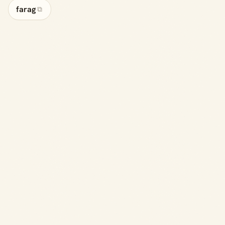
farag
⧉