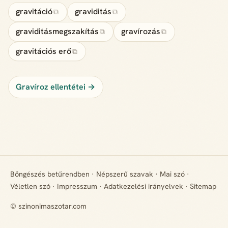
gravitáció
graviditás
⧉
⧉
graviditásmegszakítás
gravírozás
⧉
⧉
gravitációs erő
⧉
Gravíroz ellentétei →
Böngészés betűrendben
·
Népszerű szavak
·
Mai szó
·
Véletlen szó
·
Impresszum
·
Adatkezelési irányelvek
·
Sitemap
© szinonimaszotar.com