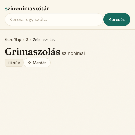
szinonimaszótár
Keresés
Kezdőlap
›
G
›
Grimaszolás
Grimaszolás
szinonimái
☆ Mentés
FŐNÉV