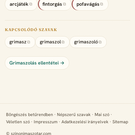
arcjáték
fintorgás
pofavágás
⧉
⧉
⧉
KAPCSOLÓDÓ SZAVAK
grimasz
grimaszol
grimaszoló
⧉
⧉
⧉
Grimaszolás ellentétei →
Böngészés betűrendben
·
Népszerű szavak
·
Mai szó
·
Véletlen szó
·
Impresszum
·
Adatkezelési irányelvek
·
Sitemap
© szinonimaszotar.com