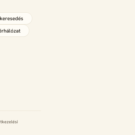
keresedés
érhálózat
tkezelési