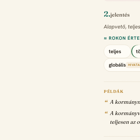
2.
jelentés
Alapvető, telje
≈ ROKON ÉRT
teljes
t
globális
HIVAT
PÉLDÁK
A kormányna
A kormányvá
teljesen az 