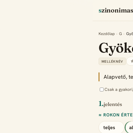
szinonima
Kezdőlap
›
G
›
Gyö
Gyök
☆
MELLÉKNÉV
Alapvető, t
Csak a gyakori
1.
jelentés
≈ ROKON ÉRT
teljes
a