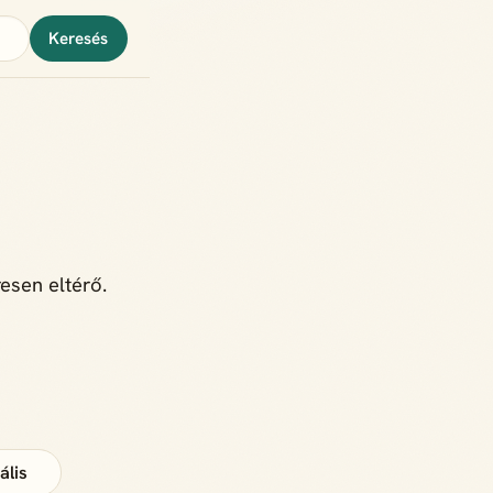
Keresés
esen eltérő.
ális