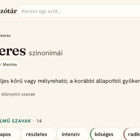
szótár
keres
eres
szinonimái
 Mentés
eljes körű vagy mélyreható; a korábbi állapottól gyöker
, köznyelvi szavak
ELMŰ SZAVAK
· 14
lapos
részletes
intenzív
bőséges
radik