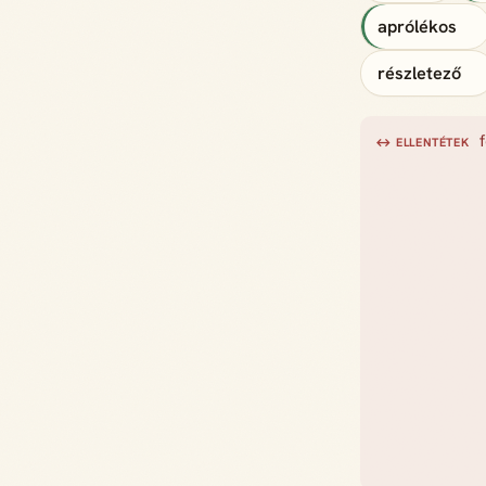
aprólékos
részletező
↔ ELLENTÉTEK