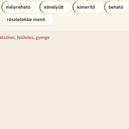
mélyreható
elmélyült
kimerítő
beható
részletekbe menő
felszínes
,
felületes
,
gyenge