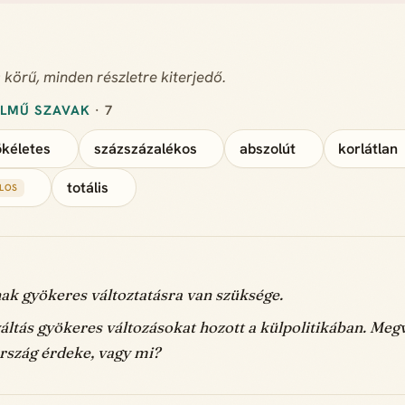
s körű, minden részletre kiterjedő.
ELMŰ SZAVAK
· 7
ökéletes
százszázalékos
abszolút
korlátlan
totális
ALOS
k gyökeres változtatásra van szüksége.
ltás gyökeres változásokat hozott a külpolitikában. Megv
ország érdeke, vagy mi?