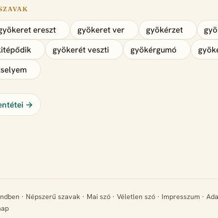
SZAVAK
gyökeret ereszt
gyökeret ver
gyökérzet
gyö
kitépődik
gyökerét veszti
gyökérgumó
gyök
zselyem
entétei →
endben
·
Népszerű szavak
·
Mai szó
·
Véletlen szó
·
Impresszum
·
Ada
map