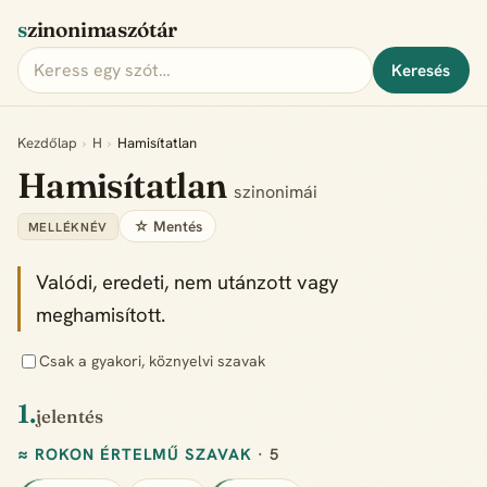
szinonimaszótár
Keresés
Kezdőlap
›
H
›
Hamisítatlan
Hamisítatlan
szinonimái
☆ Mentés
MELLÉKNÉV
Valódi, eredeti, nem utánzott vagy
meghamisított.
Csak a gyakori, köznyelvi szavak
1.
jelentés
≈ ROKON ÉRTELMŰ SZAVAK
· 5