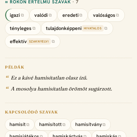
≈ ROKON ÉRTELMŰ SZAVAK
· 7
igazi
valódi
eredeti
valóságos
⧉
⧉
⧉
⧉
tényleges
tulajdonképpeni
⧉
⧉
HIVATALOS
effektív
⧉
SZAKNYELVI
PÉLDÁK
Ez a kávé hamisítatlan olasz ízű.
A mosolya hamisítatlan örömöt sugárzott.
KAPCSOLÓDÓ SZAVAK
hamisít
hamisított
hamisítvány
⧉
⧉
⧉
hamisjátékos
hamiskártyás
hamiskás
⧉
⧉
⧉