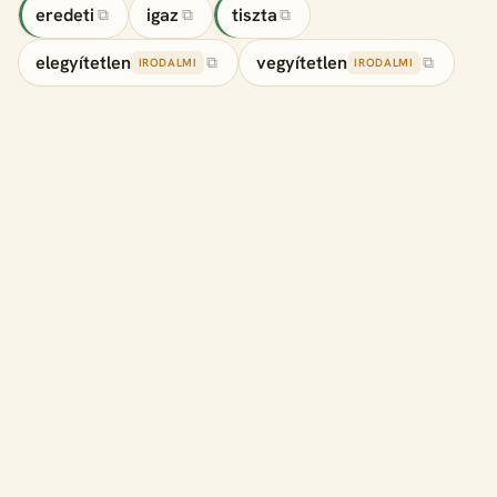
eredeti
igaz
tiszta
⧉
⧉
⧉
elegyítetlen
vegyítetlen
⧉
⧉
IRODALMI
IRODALMI