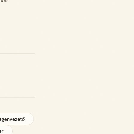
nne.
egenvezető
er