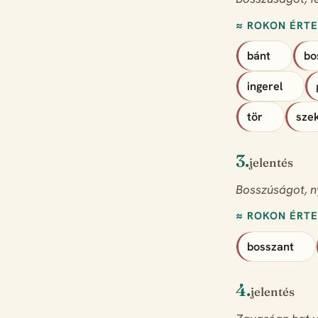
≈ ROKON ÉRT
bánt
bo
ingerel
tör
sze
3.
jelentés
Bosszúságot, n
≈ ROKON ÉRT
bosszant
4.
jelentés