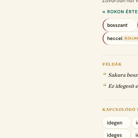
Zavaróan hat va
≈ ROKON ÉRT
bosszant
heccel
BIZALM
PÉLDÁK
Sakura besz
Ez idegesít 
KAPCSOLÓDÓ 
idegen
ideges
i