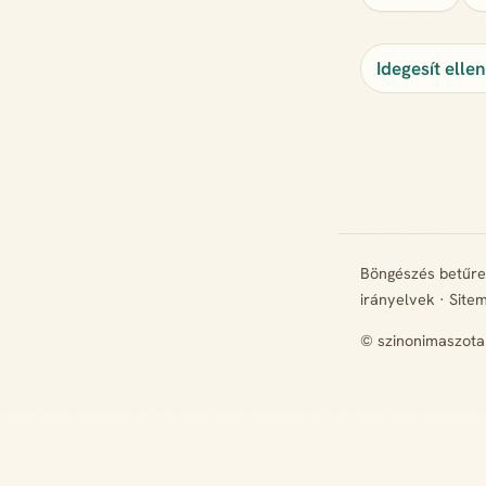
Idegesít elle
Böngészés betűr
irányelvek
·
Site
© szinonimaszota
+ Hiányzik egy rokon értelmű szó? Javasold