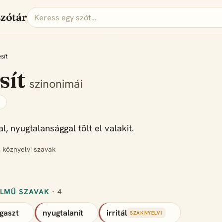
szótár
sít
sít
szinonimái
s
, nyugtalansággal tölt el valakit.
, köznyelvi szavak
ELMŰ SZAVAK
· 4
gaszt
nyugtalanít
irritál
SZAKNYELVI