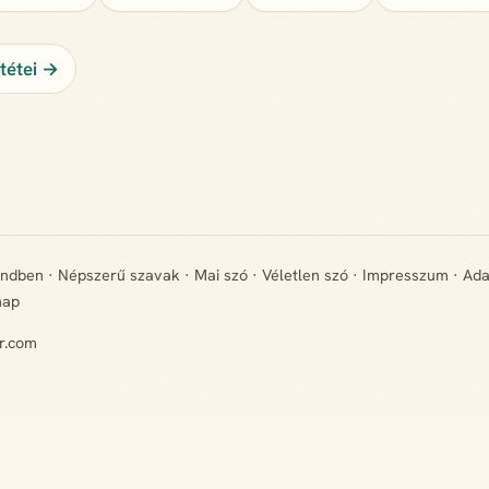
ntétei →
endben
·
Népszerű szavak
·
Mai szó
·
Véletlen szó
·
Impresszum
·
Ada
map
r.com