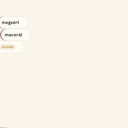
megsért
macerál
SZLENG