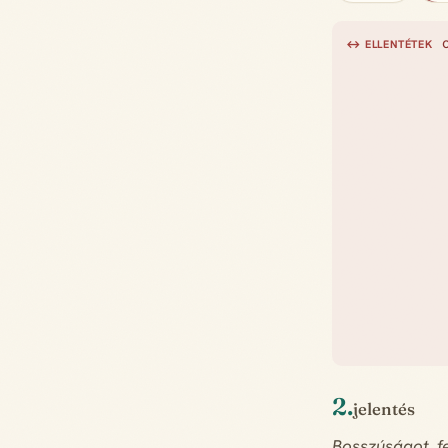
c
↔ ELLENTÉTEK
2.
jelentés
Bosszúságot, fe