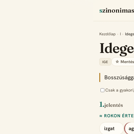
szinonima
Kezdőlap
›
I
›
Idege
Idege
☆ Menté
IGE
Bosszúsággal
Csak a gyakori
1.
jelentés
≈ ROKON ÉRT
izgat
ag