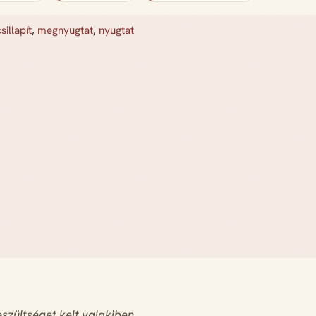
sillapít
,
megnyugtat
,
nyugtat
szültséget kelt valakiben.