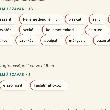
ELMŰ SZAVAK
· 18
sszant
kellemetlenül érint
piszkál
sért
gyötör
szekál
kellemetlenkedik
csipked
kíroz
szurkál
abajgat
mérgesít
buzerál
yugtalanságot kelt valakiben.
ELMŰ SZAVAK
· 3
elszomorít
fájdalmat okoz