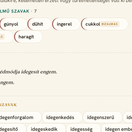
lakire, kellemetlen érzést vagy türelmetlenséget vált ki be
ELMŰ SZAVAK
· 7
gúnyol
dühít
ingerel
cukkol
BIZALMAS
haragít
AS
édmódja idegesít engem.
engem.
SZAVAK
idegenforgalom
idegenkedés
idegenszerű
id
degesítő
idegeskedik
idegesség
idegen emb