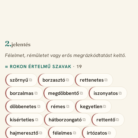
2.
jelentés
Félelmet, rémületet vagy erős megrázkódtatást keltő.
≈ ROKON ÉRTELMŰ SZAVAK
· 19
szörnyű
borzasztó
rettenetes
⧉
⧉
⧉
borzalmas
megdöbbentő
iszonyatos
⧉
⧉
⧉
döbbenetes
rémes
kegyetlen
⧉
⧉
⧉
kísérteties
hátborzongató
rettentő
⧉
⧉
⧉
hajmeresztő
félelmes
irtózatos
⧉
⧉
⧉