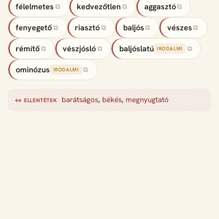
félelmetes
kedvezőtlen
aggasztó
⧉
⧉
⧉
fenyegető
riasztó
baljós
vészes
⧉
⧉
⧉
⧉
rémítő
vészjósló
baljóslatú
⧉
⧉
⧉
IRODALMI
ominózus
⧉
IRODALMI
barátságos
,
békés
,
megnyugtató
↔ ELLENTÉTEK