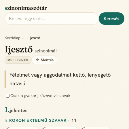
szinonimaszótár
Keresés
Kezdőlap
›
I
›
Ijesztő
Ijesztő
szinonimái
☆ Mentés
MELLÉKNÉV
Félelmet vagy aggodalmat keltő, fenyegető
hatású.
Csak a gyakori, köznyelvi szavak
1.
jelentés
≈ ROKON ÉRTELMŰ SZAVAK
· 11