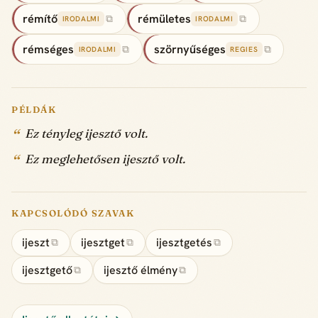
rémítő
rémületes
⧉
⧉
IRODALMI
IRODALMI
rémséges
szörnyűséges
⧉
⧉
IRODALMI
REGIES
PÉLDÁK
Ez tényleg ijesztő volt.
Ez meglehetősen ijesztő volt.
KAPCSOLÓDÓ SZAVAK
ijeszt
ijesztget
ijesztgetés
⧉
⧉
⧉
ijesztgető
ijesztő élmény
⧉
⧉