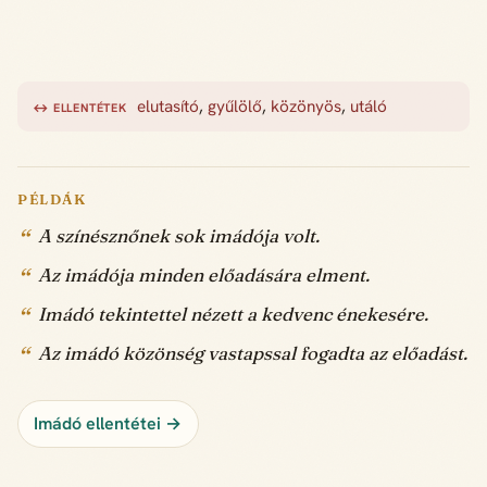
elutasító
,
gyűlölő
,
közönyös
,
utáló
↔ ELLENTÉTEK
PÉLDÁK
A színésznőnek sok imádója volt.
Az imádója minden előadására elment.
Imádó tekintettel nézett a kedvenc énekesére.
Az imádó közönség vastapssal fogadta az előadást.
Imádó ellentétei →