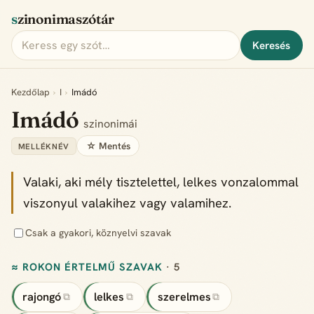
szinonimaszótár
Keresés
Kezdőlap
›
I
›
Imádó
Imádó
szinonimái
☆ Mentés
MELLÉKNÉV
Valaki, aki mély tisztelettel, lelkes vonzalommal
viszonyul valakihez vagy valamihez.
Csak a gyakori, köznyelvi szavak
≈ ROKON ÉRTELMŰ SZAVAK
· 5
rajongó
lelkes
szerelmes
⧉
⧉
⧉