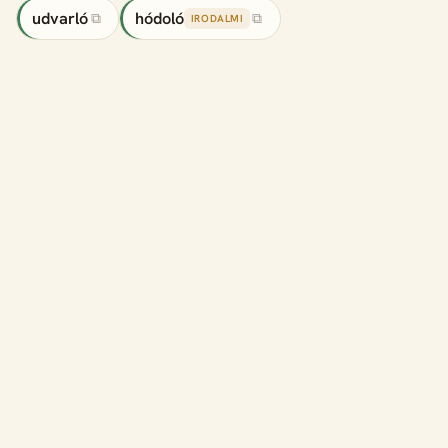
udvarló
hódoló
⧉
⧉
IRODALMI