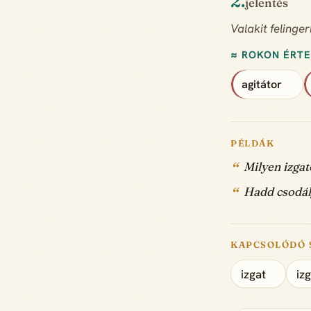
2.
jelentés
Valakit felinge
≈ ROKON ÉRT
agitátor
PÉLDÁK
Milyen izgat
Hadd csodál
KAPCSOLÓDÓ 
izgat
iz