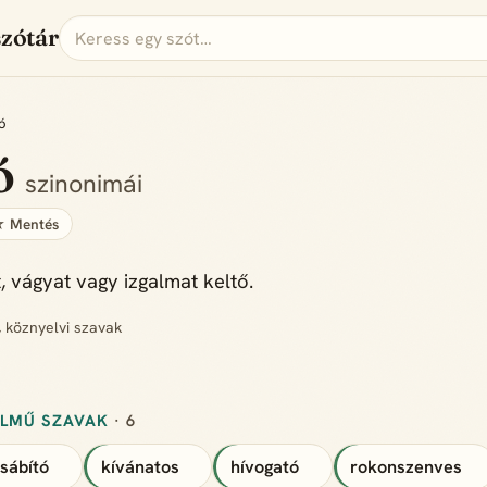
szótár
ó
ó
szinonimái
 Mentés
, vágyat vagy izgalmat keltő.
, köznyelvi szavak
ELMŰ SZAVAK
· 6
sábító
kívánatos
hívogató
rokonszenves