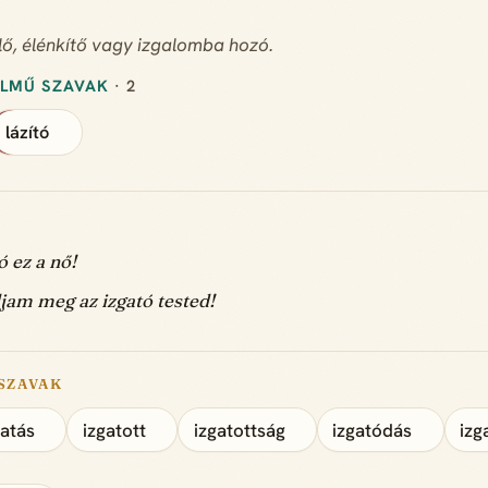
rlő, élénkítő vagy izgalomba hozó.
ELMŰ SZAVAK
· 2
lázító
ó ez a nő!
jam meg az izgató tested!
SZAVAK
gatás
izgatott
izgatottság
izgatódás
izg