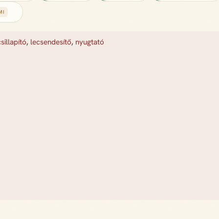
MI
csillapító
,
lecsendesítő
,
nyugtató